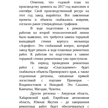
Отметим, что годовой план по
производству цемента на 2017 год выполнен в
info@vostokcement.ru
сентябре. Свой производственный ресурс на
этот год завод выработал. Все заявленные
проекты и объекты снабжались вовремя,
согласно ранее утверждённых графиков.
В ходе подготовки к ремонтным
работам на второй технологической линии
было выявлено, что требуется замена торцевой
выходящей стенки корпуса мельницы
«Аэрофол». Это глобальный вопрос, который
завод будет решать в ходе плановых ремонтных
работ. К работам по подготовке к замене
торцевой стенки ремонтники уже приступили.
На период проведения ремонтных
работ с завода «Спасскцемент» будет
снабжаться объекты Приморского края, а также
отдаленные регионы, связанные прямой
логистикой с портами Приморья –
Владивостоком и Находкой. Это Сахалин,
Камчатка, Магадан, Чукотка.
Другие регионы – Амурская область,
Хабаровский край, Еврейская автономная
область, Южная Якутия – до завершения
ремонтных работ будут обеспечиваться с