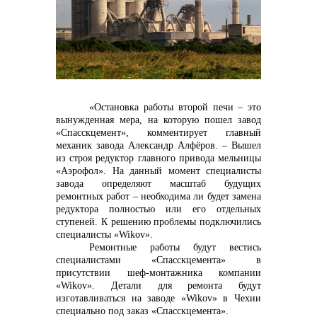
контакты отдела закупок
«Остановка работы второй печи – это
вынужденная мера, на которую пошел завод
«Спасскцемент», комментирует главный
механик завода Александр Алфёров. – Вышел
из строя редуктор главного привода мельницы
Контакты
«Аэрофол». На данный момент специалисты
завода определяют масштаб будущих
ремонтных работ – необходима ли будет замена
редуктора полностью или его отдельных
ступеней. К решению проблемы подключились
специалисты «
Wikov
».
Ремонтные работы будут вестись
специалистами «Спасскцемента» в
+7 (423) 234 50 50
присутствии шеф-монтажника компании
«
Wikov
». Детали для ремонта будут
изготавливаться на заводе «
Wikov
» в Чехии
специально под заказ «Спасскцемента».