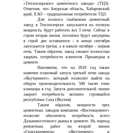
«Теплоозерского цементного завода» (ТЦЗ).
Отметим, что Амурская область, Хабаровский
край, ЕАО – традиционные потребители ТЦЗ.
Для полного снабжения цементный
завод в Теплоозерске запускается на полную
мощность, будут работать все 3 печи. Сейчас в
строю вторая линия, поэтапно будут запущены
в строй две оставшиеся – в конце сентября
запускается третья, а в начале октября – первая
печь. Таким образом, завод сможет полностью
закрыть потребности клиентов Приамурья в
цементе.
Напомним, что на 2018 год также
намечен плановый запуск третьей печи завода
«Якутцемент», который позволит выйти на
общую производительность 500 тысяч тонн
клинкера в год. Запуск дополнительной линии
закроет потребность активно строящейся
республики Саха (Якутия).
Таким образом, мощности трех
цементных заводов компании «Востокцемент»
позволят обеспечить потребность всего
Дальневосточного рынка в цементе. На период
ремонтных работ на второй линии
«Спасскцемента» «Якутцемент» и