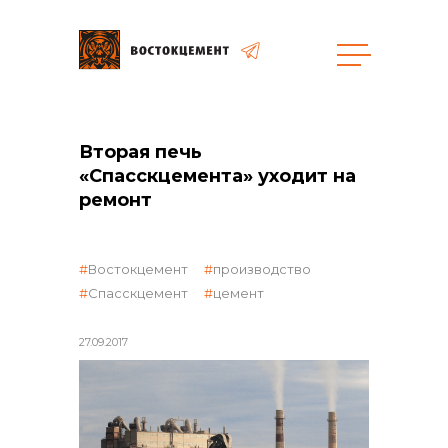
Закупки
Вторая печь
«Спасскцемента» уходит на
общая информация
ремонт
Востокцемент
производство
объявленные закупки
Спасскцемент
цемент
27.09.2017
реализация неликвидов