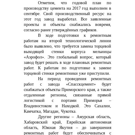
Отметим, что годовой план по
производству цемента на 2017 год выполнен в
info@vostokcement.ru
сентябре. Свой производственный ресурс на
этот год завод выработал. Все заявленные
проекты и объекты снабжались вовремя,
согласно ранее утверждённых графиков.
В ходе подготовки к ремонтным
работам на второй технологической линии
было выявлено, что требуется замена торцевой
выходящей стенки корпуса мельницы
«Аэрофол». Это глобальный вопрос, который
завод будет решать в ходе плановых ремонтных
работ. К работам по подготовке к замене
торцевой стенки ремонтники уже приступили.
На период проведения ремонтных
работ с завода «Спасскцемент» будет
снабжаться объекты Приморского края, а также
отдаленные регионы, связанные прямой
логистикой с портами Приморья –
Владивостоком и Находкой. Это Сахалин,
Камчатка, Магадан, Чукотка.
Другие регионы – Амурская область,
Хабаровский край, Еврейская автономная
область, Южная Якутия – до завершения
ремонтных работ будут обеспечиваться с