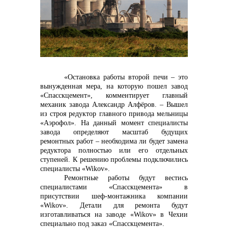
контакты отдела закупок
«Остановка работы второй печи – это
вынужденная мера, на которую пошел завод
«Спасскцемент», комментирует главный
механик завода Александр Алфёров. – Вышел
из строя редуктор главного привода мельницы
Контакты
«Аэрофол». На данный момент специалисты
завода определяют масштаб будущих
ремонтных работ – необходима ли будет замена
редуктора полностью или его отдельных
ступеней. К решению проблемы подключились
специалисты «
Wikov
».
Ремонтные работы будут вестись
специалистами «Спасскцемента» в
+7 (423) 234 50 50
присутствии шеф-монтажника компании
«
Wikov
». Детали для ремонта будут
изготавливаться на заводе «
Wikov
» в Чехии
специально под заказ «Спасскцемента».