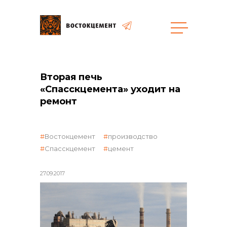
Закупки
Вторая печь
«Спасскцемента» уходит на
общая информация
ремонт
Востокцемент
производство
объявленные закупки
Спасскцемент
цемент
27.09.2017
реализация неликвидов