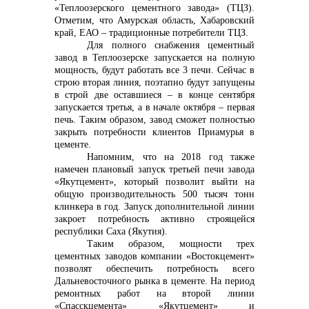
«Теплоозерского цементного завода» (ТЦЗ).
Отметим, что Амурская область, Хабаровский
край, ЕАО – традиционные потребители ТЦЗ.
Для полного снабжения цементный
завод в Теплоозерске запускается на полную
мощность, будут работать все 3 печи. Сейчас в
строю вторая линия, поэтапно будут запущены
в строй две оставшиеся – в конце сентября
запускается третья, а в начале октября – первая
печь. Таким образом, завод сможет полностью
закрыть потребности клиентов Приамурья в
цементе.
Напомним, что на 2018 год также
намечен плановый запуск третьей печи завода
«Якутцемент», который позволит выйти на
общую производительность 500 тысяч тонн
клинкера в год. Запуск дополнительной линии
закроет потребность активно строящейся
республики Саха (Якутия).
Таким образом, мощности трех
цементных заводов компании «Востокцемент»
позволят обеспечить потребность всего
Дальневосточного рынка в цементе. На период
ремонтных работ на второй линии
«Спасскцемента» «Якутцемент» и