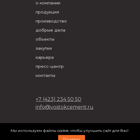
о компании
продукция
производство
добрые дела
объекты
закупки
карьера
пресс-центр
контакты
+7 (423) 234 50 50
info@vostokcement.ru
ООО «Востокцемент» 2026
Мы используем файлы cookie, чтобы улучшить сайт для Вас!
разработано в
DVIGA
Понятно