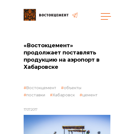
Закупки
«Востокцемент»
продолжает поставлять
продукцию на аэропорт в
общая информация
Хабаровске
объявленные закупки
Востокцемент
объекты
поставки
Хабаровск
цемент
17.07.2017
реализация неликвидов