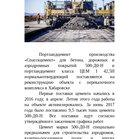
контакты отдела закупок
Портландцемент производства
Контакты
«Спасскцемент» для бетона, дорожных и
аэродромных покрытий 500-Д0-Н и
портландцемент класса ЦЕМ
I
42,5Н
нормальнотвердеющий поставляются на
реконструкцию объекта с перевалочного
комплекса в Хабаровске.
Первые поставки цемента начались в
+7 (423) 234 50 50
2016 году, в апреле. Летом этого года работы
на объекте активизировались. За июнь 2017
года было поставлено 9,5 тысяч тонн цемента
500-Д0-Н. Все поставки идут согласно
утверждённого заказчиком графика работ.
info@vostokcement.ru
Цемент марки 500-Д0-Н специально
предназначен для строительства аэродромов,
взлетно-посадочных полос и других