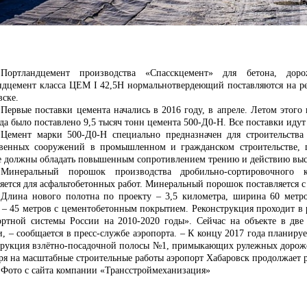
Портландцемент производства «Спасскцемент» для бетона, д
ндцемент класса ЦЕМ
I
42,5Н нормальнотвердеющий поставляются на ре
вске.
Первые поставки цемента начались в 2016 году, в апреле. Летом этого
да было поставлено 9,5 тысяч тонн цемента 500-Д0-Н. Все поставки идут
Цемент марки 500-Д0-Н специально предназначен для строительства
твенных сооружений в промышленном и гражданском строительстве, г
е должны обладать повышенным сопротивлением трению и действию высо
Минеральный порошок производства дробильно-сортировочного к
яется для асфальтобетонных работ. Минеральный порошок поставляется с
Длина нового полотна по проекту – 3,5 километра, ширина 60 метров
 – 45 метров с цементобетонным покрытием. Реконструкция проходит в
ортной системы России на 2010-2020 годы». Сейчас на объекте в две
и, – сообщается в пресс-службе аэропорта. – К концу 2017 года планиру
трукция взлётно-посадочной полосы №1, примыкающих рулежных дорожек
ря на масштабные строительные работы аэропорт Хабаровск продолжает 
Фото с сайта компании «Трансстроймеханизация»