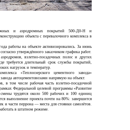
орожных и аэродромных покрытий 500-Д0-Н и
конструкцию объекта с перевалочного комплекса в
 года работы на объекте активизировались. За июнь
 согласно утверждённого заказчиком графика работ.
 аэродромов, взлетно-посадочных полос и других
де требуется длительный срок службы покрытий,
ких нагрузок и температур.
омплекса «Теплоозерского цементного завода»
 завода автоцементовозами напрямую на объект.
, в том числе рабочая часть взлетно-посадочной
 рамках Федеральной целевой программы «Развитие
 смены трудятся около 500 рабочих и 100 единиц
ется выполнение проекта почти на 80%: завершится
 и части перрона — места для стоянки самолётов.
работать в штатном режиме.