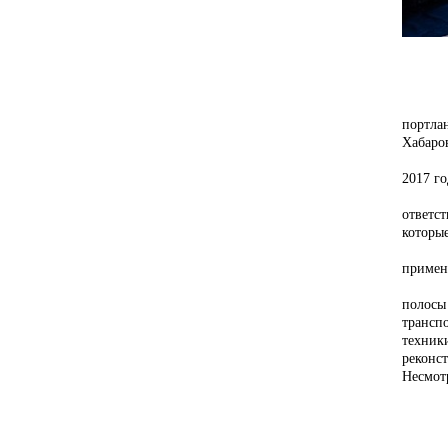
портла
Хабаро
2017 го
ответс
которы
примен
полосы
трансп
техник
реконс
Несмот