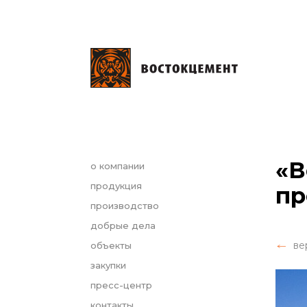
«В
о компании
продукция
пр
производство
добрые дела
ве
объекты
закупки
пресс-центр
контакты