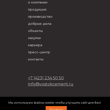
о компании
продукция
производство
добрые дела
объекты
закупки
карьера
пресс-центр
контакты
+7 (423) 234 50 50
info@vostokcement.ru
ООО «Востокцемент» 2026
Мы используем файлы cookie, чтобы улучшить сайт для Вас!
разработано в
DVIGA
Понятно