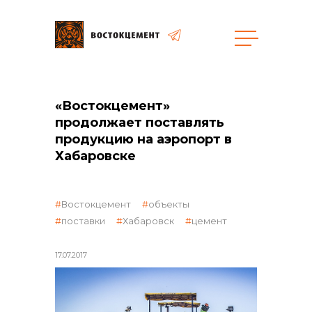
Закупки
«Востокцемент»
продолжает поставлять
продукцию на аэропорт в
общая информация
Хабаровске
объявленные закупки
Востокцемент
объекты
поставки
Хабаровск
цемент
17.07.2017
реализация неликвидов