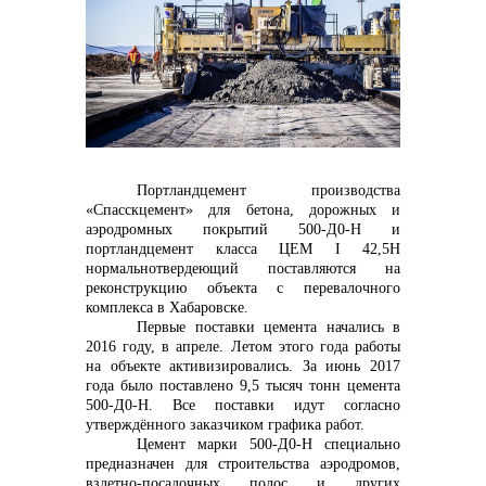
контакты отдела закупок
Портландцемент производства
Контакты
«Спасскцемент» для бетона, дорожных и
аэродромных покрытий 500-Д0-Н и
портландцемент класса ЦЕМ
I
42,5Н
нормальнотвердеющий поставляются на
реконструкцию объекта с перевалочного
комплекса в Хабаровске.
Первые поставки цемента начались в
+7 (423) 234 50 50
2016 году, в апреле. Летом этого года работы
на объекте активизировались. За июнь 2017
года было поставлено 9,5 тысяч тонн цемента
500-Д0-Н. Все поставки идут согласно
утверждённого заказчиком графика работ.
info@vostokcement.ru
Цемент марки 500-Д0-Н специально
предназначен для строительства аэродромов,
взлетно-посадочных полос и других