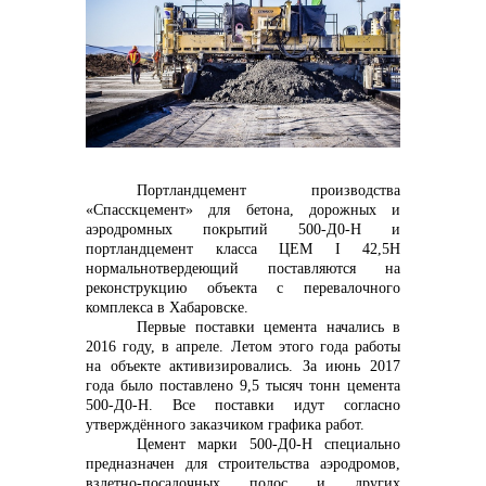
контакты отдела закупок
Портландцемент производства
Контакты
«Спасскцемент» для бетона, дорожных и
аэродромных покрытий 500-Д0-Н и
портландцемент класса ЦЕМ
I
42,5Н
нормальнотвердеющий поставляются на
реконструкцию объекта с перевалочного
комплекса в Хабаровске.
Первые поставки цемента начались в
+7 (423) 234 50 50
2016 году, в апреле. Летом этого года работы
на объекте активизировались. За июнь 2017
года было поставлено 9,5 тысяч тонн цемента
500-Д0-Н. Все поставки идут согласно
утверждённого заказчиком графика работ.
info@vostokcement.ru
Цемент марки 500-Д0-Н специально
предназначен для строительства аэродромов,
взлетно-посадочных полос и других