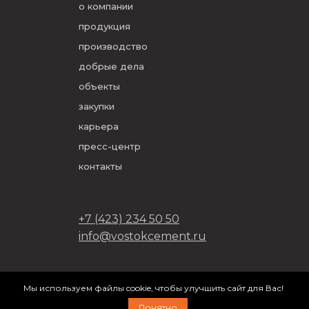
о компании
продукция
производство
добрые дела
объекты
закупки
карьера
пресс-центр
контакты
+7 (423) 234 50 50
info@vostokcement.ru
ООО «Востокцемент» 2026
Мы используем файлы cookie, чтобы улучшить сайт для Вас!
разработано в
DVIGA
Понятно