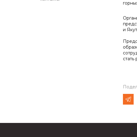
горны
Орган
предс
и Яку
Предс
образ
сотру
стать
Подел