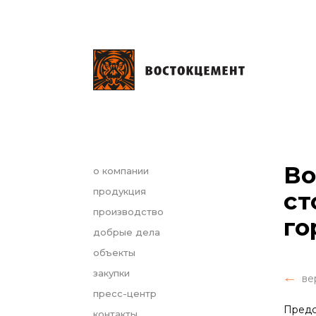
Во
о компании
продукция
ст
производство
го
добрые дела
объекты
закупки
ве
пресс-центр
Предс
контакты