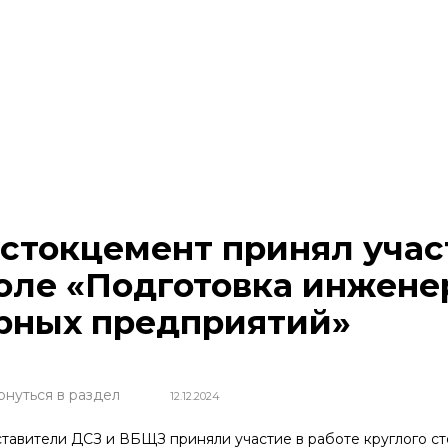
стокцемент принял учас
оле «Подготовка инжене
рных предприятий»
рнуться в раздел
12.12.2024
тавители ДСЗ и ВБЩЗ приняли участие в работе круглого с