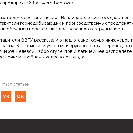
х предприятий Дальнего Востока».
изатором мероприятия стал Владивостокский государственны
тавители горнодобывающих и производственных предприятий
тии обсудили перспективы долгосрочного сотрудничества.
тавители ВВГУ рассказали о подготовке горных инженеров 
ования. Как отметили участники круглого стола, переподгот
дников, целевой набор студентов и дальнейшее распределе
 решением проблемы кадрового голода.
иться статьей