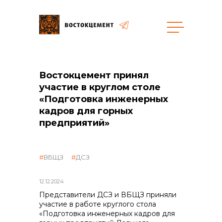
Объекты
Закупки
Востокцемент принял
участие в круглом столе
«Подготовка инженерных
кадров для горных
общая информация
предприятий»
объявленные закупки
ВБЩЗ
ДСЗ
реализация неликвидов
12.12.2024
Представители ДСЗ и ВБЩЗ приняли
участие в работе круглого стола
контакты отдела закупок
«Подготовка инженерных кадров для