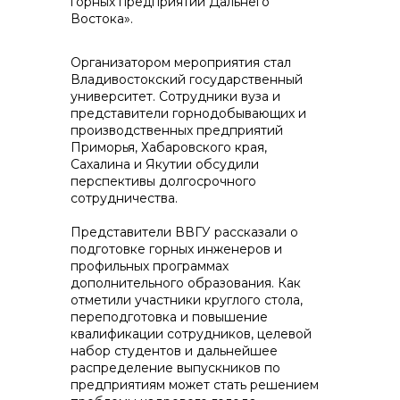
горных предприятий Дальнего
Востока».
Организатором мероприятия стал
Владивостокский государственный
университет. Сотрудники вуза и
Контакты
представители горнодобывающих и
производственных предприятий
Приморья, Хабаровского края,
Сахалина и Якутии обсудили
перспективы долгосрочного
+7 (423) 234 50 50
сотрудничества.
Представители ВВГУ рассказали о
info@vostokcement.ru
подготовке горных инженеров и
профильных программах
дополнительного образования. Как
отметили участники круглого стола,
переподготовка и повышение
квалификации сотрудников, целевой
набор студентов и дальнейшее
распределение выпускников по
предприятиям может стать решением