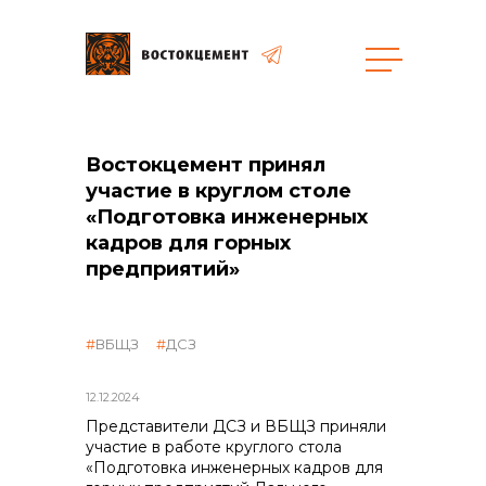
Объекты
Закупки
Востокцемент принял
участие в круглом столе
«Подготовка инженерных
кадров для горных
общая информация
предприятий»
объявленные закупки
ВБЩЗ
ДСЗ
реализация неликвидов
12.12.2024
Представители ДСЗ и ВБЩЗ приняли
участие в работе круглого стола
контакты отдела закупок
«Подготовка инженерных кадров для