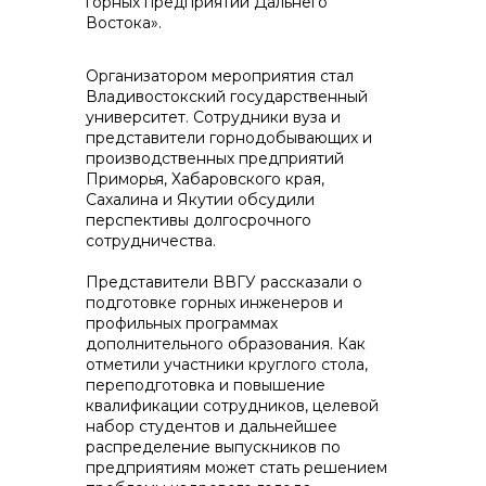
горных предприятий Дальнего
Востока».
Организатором мероприятия стал
Владивостокский государственный
университет. Сотрудники вуза и
Контакты
представители горнодобывающих и
производственных предприятий
Приморья, Хабаровского края,
Сахалина и Якутии обсудили
перспективы долгосрочного
+7 (423) 234 50 50
сотрудничества.
Представители ВВГУ рассказали о
info@vostokcement.ru
подготовке горных инженеров и
профильных программах
дополнительного образования. Как
отметили участники круглого стола,
переподготовка и повышение
квалификации сотрудников, целевой
набор студентов и дальнейшее
распределение выпускников по
предприятиям может стать решением