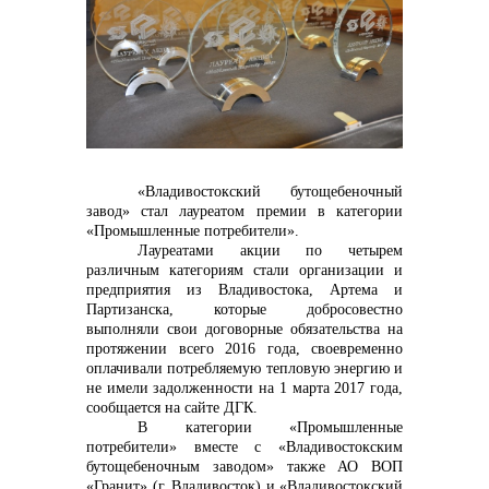
Контакты
«Владивостокский бутощебеночный
завод» стал лауреатом премии в категории
«Промышленные потребители».
Лауреатами акции по четырем
различным категориям стали организации и
+7 (423) 234 50 50
предприятия из Владивостока, Артема и
Партизанска, которые добросовестно
выполняли свои договорные обязательства на
протяжении всего 2016 года, своевременно
info@vostokcement.ru
оплачивали потребляемую тепловую энергию и
не имели задолженности на 1 марта 2017 года,
сообщается на сайте ДГК.
В категории «Промышленные
потребители» вместе с
«Владивостокским
бутощебеночным заводом» также АО ВОП
«Гранит» (г. Владивосток) и «Владивостокский