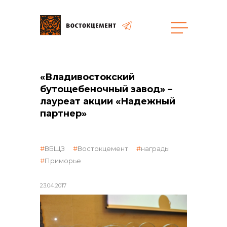
Объекты
Закупки
«Владивостокский
бутощебеночный завод» –
лауреат акции «Надежный
общая информация
партнер»
объявленные закупки
ВБЩЗ
Востокцемент
награды
Приморье
реализация неликвидов
23.04.2017
контакты отдела закупок