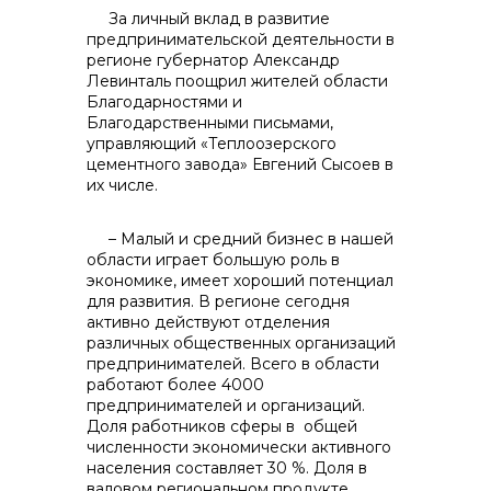
За личный вклад в развитие
контакты отдела закупок
предпринимательской деятельности в
регионе губернатор Александр
Левинталь поощрил жителей области
Благодарностями и
Благодарственными письмами,
управляющий «Теплоозерского
цементного завода» Евгений Сысоев в
их числе.
Контакты
– Малый и средний бизнес в нашей
области играет большую роль в
экономике, имеет хороший потенциал
для развития. В регионе сегодня
активно действуют отделения
различных общественных организаций
предпринимателей. Всего в области
+7 (423) 234 50 50
работают более 4000
предпринимателей и организаций.
Доля работников сферы в общей
численности экономически активного
населения составляет 30 %. Доля в
info@vostokcement.ru
валовом региональном продукте