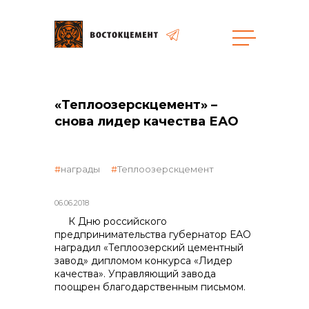
Закупки
«Теплоозерскцемент» –
снова лидер качества ЕАО
общая информация
награды
Теплоозерскцемент
объявленные закупки
06.06.2018
К Дню российского
предпринимательства губернатор ЕАО
наградил «Теплоозерский цементный
завод» дипломом конкурса «Лидер
реализация неликвидов
качества». Управляющий завода
поощрен благодарственным письмом.