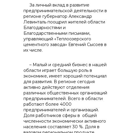
За личный вклад в развитие
контакты отдела закупок
предпринимательской деятельности в
регионе губернатор Александр
Левинталь поощрил жителей области
Благодарностями и
Благодарственными письмами,
управляющий «Теплоозерского
цементного завода» Евгений Сысоев в
их числе.
Контакты
– Малый и средний бизнес в нашей
области играет большую роль в
экономике, имеет хороший потенциал
для развития. В регионе сегодня
активно действуют отделения
различных общественных организаций
предпринимателей. Всего в области
+7 (423) 234 50 50
работают более 4000
предпринимателей и организаций.
Доля работников сферы в общей
численности экономически активного
населения составляет 30 %. Доля в
info@vostokcement.ru
валовом региональном продукте