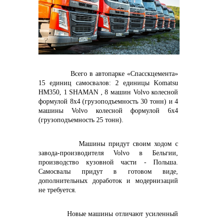
контакты отдела закупок
Контакты
Всего в автопарке «Спасскцемента»
15 единиц самосвалов: 2 единицы Komatsu
HM350, 1 SHAMAN , 8 машин
Volvo
колесной
формулой 8x4 (грузоподъемность 30 тонн) и 4
машины
Volvo
колесной формулой 6x4
(грузоподъемность 25 тонн).
+7 (423) 234 50 50
Машины придут своим ходом с
завода-производителя
Volvo в Бельгии,
производство
кузовной части - Польша.
info@vostokcement.ru
Самосвалы придут в готовом виде,
дополнительных доработок и модернизаций
не требуется.
Новые машины отличают усиленный