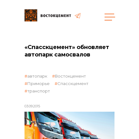
Объекты
Закупки
«Спасскцемент» обновляет
автопарк самосвалов
общая информация
автопарк
Востокцемент
Приморье
Спасскцемент
транспорт
объявленные закупки
03.09.2015
реализация неликвидов