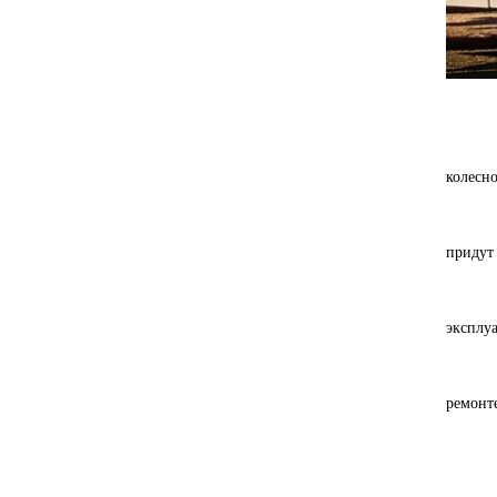
Всего
колесн
Машин
придут 
Новые 
эксплуа
Замена
ремонт