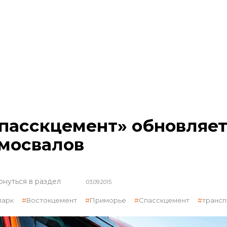
пасскцемент» обновляет
мосвалов
рнуться в раздел
03.09.2015
парк
Востокцемент
Приморье
Спасскцемент
трансп