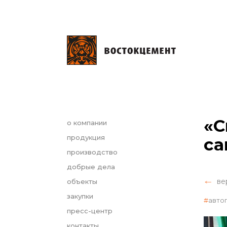
«С
о компании
продукция
са
производство
добрые дела
ве
объекты
закупки
авто
пресс-центр
контакты