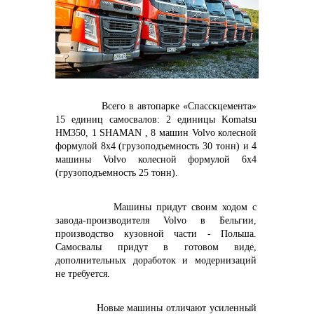
контакты отдела закупок
Контакты
Всего в автопарке «Спасскцемента»
15 единиц самосвалов: 2 единицы Komatsu
HM350, 1 SHAMAN , 8 машин
Volvo
колесной
формулой 8x4 (грузоподъемность 30 тонн) и 4
машины
Volvo
колесной формулой 6x4
(грузоподъемность 25 тонн).
+7 (423) 234 50 50
Машины придут своим ходом с
завода-производителя
Volvo в Бельгии,
производство
кузовной части - Польша.
info@vostokcement.ru
Самосвалы придут в готовом виде,
дополнительных доработок и модернизаций
не требуется.
Новые машины отличают усиленный