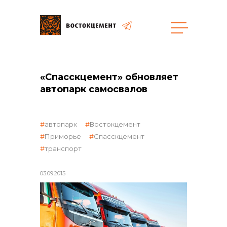
Объекты
Закупки
«Спасскцемент» обновляет
автопарк самосвалов
общая информация
автопарк
Востокцемент
Приморье
Спасскцемент
транспорт
объявленные закупки
03.09.2015
реализация неликвидов