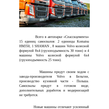
контакты отдела закупок
Контакты
Всего в автопарке «Спасскцемента»
15 единиц самосвалов: 2 единицы Komatsu
HM350, 1 SHAMAN , 8 машин
Volvo
колесной
формулой 8x4 (грузоподъемность 30 тонн) и 4
машины
Volvo
колесной формулой 6x4
(грузоподъемность 25 тонн).
+7 (423) 234 50 50
Машины придут своим ходом с
завода-производителя
Volvo в Бельгии,
производство
кузовной части - Польша.
info@vostokcement.ru
Самосвалы придут в готовом виде,
дополнительных доработок и модернизаций
не требуется.
Новые машины отличают усиленный