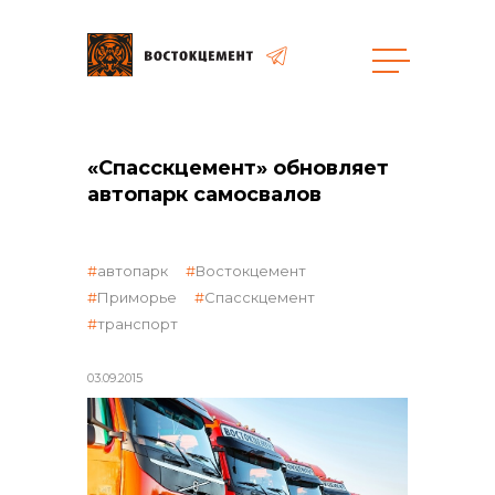
Объекты
Закупки
«Спасскцемент» обновляет
автопарк самосвалов
общая информация
автопарк
Востокцемент
Приморье
Спасскцемент
транспорт
объявленные закупки
03.09.2015
реализация неликвидов