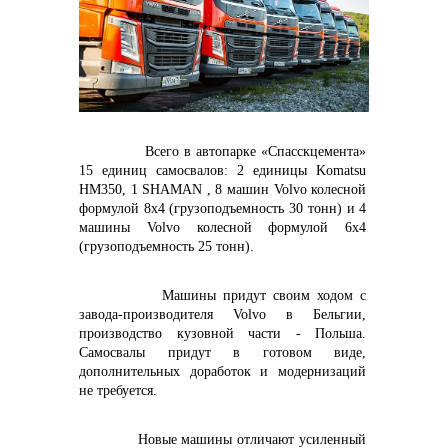
контакты отдела закупок
Контакты
Всего в автопарке «Спасскцемента»
15 единиц самосвалов: 2 единицы Komatsu
HM350, 1 SHAMAN , 8 машин
Volvo
колесной
формулой 8x4 (грузоподъемность 30 тонн) и 4
машины
Volvo
колесной формулой 6x4
(грузоподъемность 25 тонн).
+7 (423) 234 50 50
Машины придут своим ходом с
завода-производителя
Volvo в Бельгии,
производство
кузовной части - Польша.
info@vostokcement.ru
Самосвалы придут в готовом виде,
дополнительных доработок и модернизаций
не требуется.
Новые машины отличают усиленный