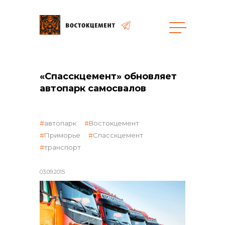
Объекты
Закупки
«Спасскцемент» обновляет
автопарк самосвалов
общая информация
автопарк
Востокцемент
Приморье
Спасскцемент
транспорт
объявленные закупки
03.09.2015
реализация неликвидов