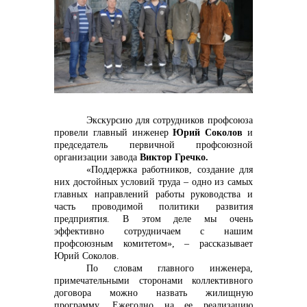
контакты отдела закупок
Экскурсию для сотрудников профсоюза
провели главный инженер
Юрий Соколов
и
председатель первичной профсоюзной
организации завода
Виктор Гречко.
«Поддержка работников, создание для
них достойных условий труда – одно из самых
главных направлений работы руководства и
Контакты
часть проводимой политики развития
предприятия. В этом деле мы очень
эффективно сотрудничаем с нашим
профсоюзным комитетом», – рассказывает
Юрий Соколов.
По словам главного инженера,
примечательными сторонами коллективного
договора можно назвать жилищную
программу. Ежегодно на ее реализацию