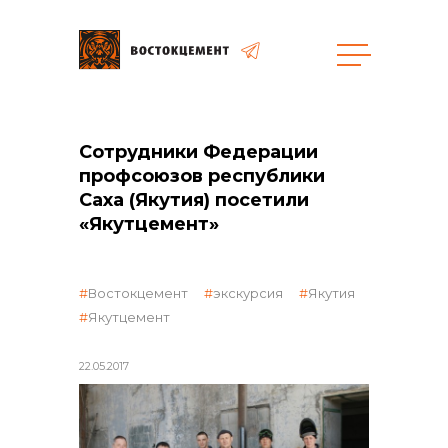
Закупки
Сотрудники Федерации
общая информация
профсоюзов республики
Саха (Якутия) посетили
«Якутцемент»
объявленные закупки
Востокцемент
экскурсия
Якутия
Якутцемент
22.05.2017
реализация неликвидов