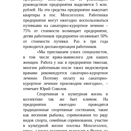
+7 (423) 234 50 50
руководством предприятия выделяется 5 млн.
рублей. На эти средства предприятие выкупает
квартиры в пос. Мохсоголлох. Работники
предприятия могут ежегодно воспользоваться
путевками на санаторно-курортное лечение –
75% от стоимости возмещает предприятие,
детям работников предприятие оплачивает 50%
info@vostokcement.ru
от стоимости путевки. Раз в три года
проводится диспансеризация работников.
«Мы приглашаем узких специалистов,
в том числе врача-маммолога для наших
женщин. Работа у нас в предприятии тяжелая,
многим работникам после таких медосмотров
врачами рекомендуется санаторно-курортное
лечение. Поэтому оплату на санаторно-
курортное лечение производим ежегодно», –
отмечает Юрий Соколов.
Спортивная и культурная жизнь в
коллективе так же бьет ключом. На
предприятии ежегодно проводятся
традиционные спортивные состязания, такие
как весенняя рыбалка, соревнования по ряду
видов спорта, семейные соревнования, участие
в культурной жизни поселка Мохсоголлох,
улуса, а также коллектив выезжает в Якутск на