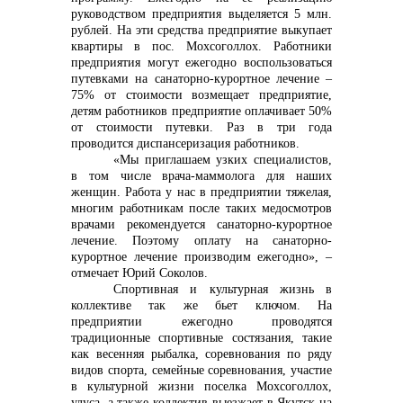
+7 (423) 234 50 50
руководством предприятия выделяется 5 млн.
рублей. На эти средства предприятие выкупает
квартиры в пос. Мохсоголлох. Работники
предприятия могут ежегодно воспользоваться
путевками на санаторно-курортное лечение –
75% от стоимости возмещает предприятие,
детям работников предприятие оплачивает 50%
info@vostokcement.ru
от стоимости путевки. Раз в три года
проводится диспансеризация работников.
«Мы приглашаем узких специалистов,
в том числе врача-маммолога для наших
женщин. Работа у нас в предприятии тяжелая,
многим работникам после таких медосмотров
врачами рекомендуется санаторно-курортное
лечение. Поэтому оплату на санаторно-
курортное лечение производим ежегодно», –
отмечает Юрий Соколов.
Спортивная и культурная жизнь в
коллективе так же бьет ключом. На
предприятии ежегодно проводятся
традиционные спортивные состязания, такие
как весенняя рыбалка, соревнования по ряду
видов спорта, семейные соревнования, участие
в культурной жизни поселка Мохсоголлох,
улуса, а также коллектив выезжает в Якутск на