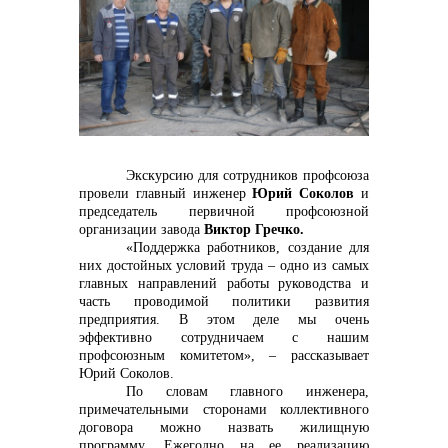
контакты отдела закупок
Экскурсию для сотрудников профсоюза
провели главный инженер
Юрий Соколов
и
председатель первичной профсоюзной
организации завода
Виктор Гречко.
«Поддержка работников, создание для
них достойных условий труда – одно из самых
главных направлений работы руководства и
Контакты
часть проводимой политики развития
предприятия. В этом деле мы очень
эффективно сотрудничаем с нашим
профсоюзным комитетом», – рассказывает
Юрий Соколов.
По словам главного инженера,
примечательными сторонами коллективного
договора можно назвать жилищную
программу. Ежегодно на ее реализацию