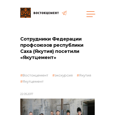
Закупки
Сотрудники Федерации
общая информация
профсоюзов республики
Саха (Якутия) посетили
«Якутцемент»
объявленные закупки
Востокцемент
экскурсия
Якутия
Якутцемент
22.05.2017
реализация неликвидов