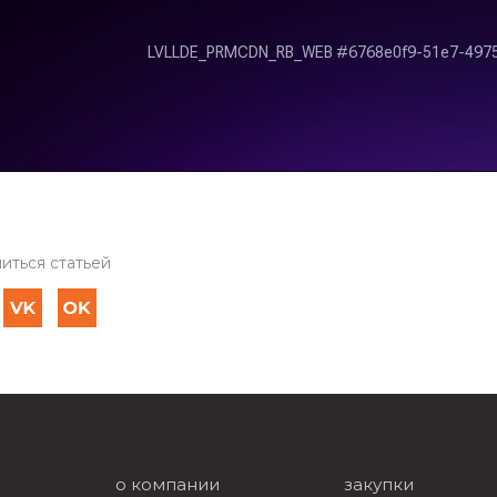
иться статьей
о компании
закупки