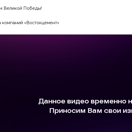
м Великой Победы!
а компаний «Востокцемент»