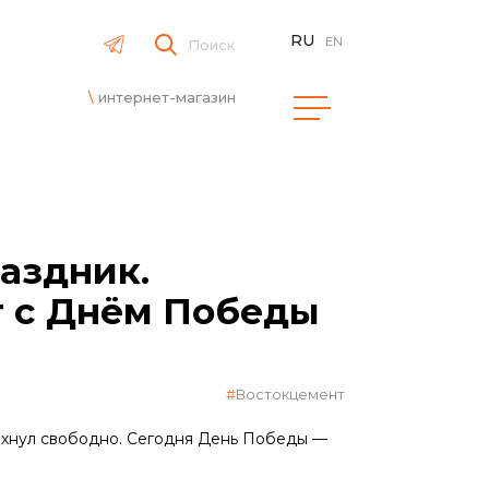
RU
EN
Поиск
интернет-магазин
аздник.
т с Днём Победы
Востокцемент
здохнул свободно. Сегодня День Победы —