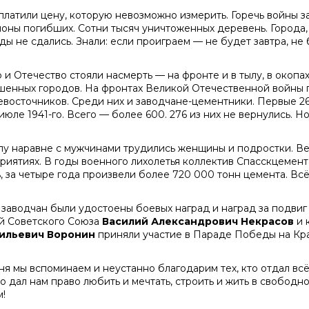
платили цену, которую невозможно измерить. Горечь войны з
оны погибших. Сотни тысяч уничтоженных деревень. Города
ы не сдались. Знали: если проиграем — не будет завтра, не 
 и Отечество стояли насмерть — на фронте и в тылу, в окопах 
шенных городов. На фронтах Великой Отечественной войны п
евосточников. Среди них и заводчане-цементники. Первые 2
июле 1941-го. Всего — более 600. 276 из них не вернулись. Н
ылу наравне с мужчинами трудились женщины и подростки. В
риятиях. В годы военного лихолетья коллектив Спасскцемен
ь, за четыре года произвели более 720 000 тонн цемента. Вс
 заводчан были удостоены боевых наград и наград за подвиг 
ой Советского Союза
Василий Александрович Некрасов
и 
ильевич Воронин
приняли участие в Параде Победы на Кр
ня мы вспоминаем и неустанно благодарим тех, кто отдал всё,
то дал нам право любить и мечтать, строить и жить в свободн
м!