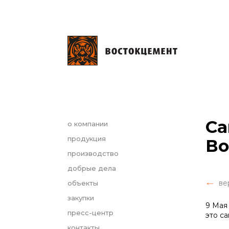
Са
о компании
продукция
Во
производство
добрые дела
ве
объекты
закупки
9 Мая
пресс-центр
это с
контакты