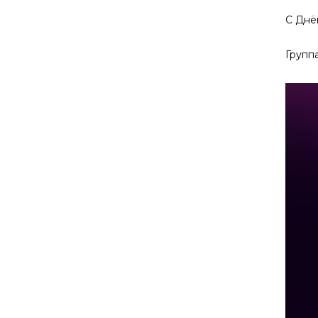
С Днё
Групп