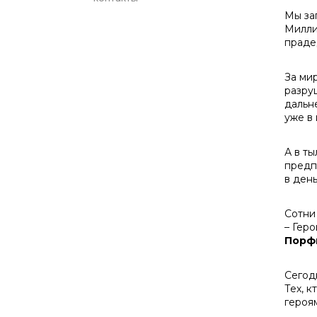
Мы за
Милли
прадед
За мир
разру
дальн
уже в 
А в т
предп
в ден
Сотни
– Гер
Порф
Сегод
Тех, к
героя