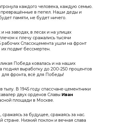
атронула каждого человека, каждую семью.
, превращённые в пепел. Наши деды и
будет памяти, не будет ничего.
и на заводах, в лесах и на улицах
лечом к плечу сражались тысячи
6 рабочих Спасскцемента ушли на фронт
о их подвиг бессмертен.
еликая Победа ковалась и на наших
та поднял выработку до 200-250 процентов
ё для фронта, всё для Победы!
в тылу. В 1945 году спассчане-цементники
кавалер двух орденов Славы
Иван
асной площади в Москве.
 сражаясь за будущее, сражаясь за нас.
ой стране. Низкий поклон и вечная слава