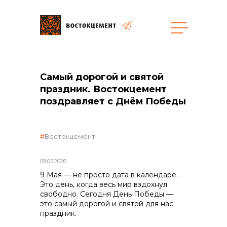
Закупки
Самый дорогой и святой
праздник. Востокцемент
общая информация
поздравляет с Днём Победы
Востокцемент
объявленные закупки
09.05.2026
9 Мая — не просто дата в календаре.
Это день, когда весь мир вздохнул
свободно. Сегодня День Победы —
реализация неликвидов
это самый дорогой и святой для нас
праздник.