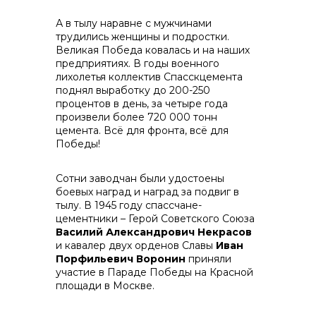
А в тылу наравне с мужчинами
info@vostokcement.ru
трудились женщины и подростки.
Великая Победа ковалась и на наших
предприятиях. В годы военного
лихолетья коллектив Спасскцемента
поднял выработку до 200-250
процентов в день, за четыре года
произвели более 720 000 тонн
цемента. Всё для фронта, всё для
Победы!
Сотни заводчан были удостоены
боевых наград и наград за подвиг в
тылу. В 1945 году спассчане-
цементники – Герой Советского Союза
Василий Александрович Некрасов
и кавалер двух орденов Славы
Иван
Порфильевич Воронин
приняли
участие в Параде Победы на Красной
площади в Москве.