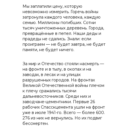
Мы заплатили цену, которую
невозможно измерить. Горечь войны
контакты отдела закупок
затронула каждого человека, каждую
семью. Миллионы погибших. Сотни
тысяч уничтоженных деревень. Города,
превращённые в пепел. Наши деды и
прадеды не сдались. Знали: если
проиграем — не будет завтра, не будет
памяти, не будет ничего.
За мир и Отечество стояли насмерть —
Контакты
на фронте и в тылу, в окопах и на
заводах, в лесах и на улицах
разрушенных городов. На фронтах
Великой Отечественной войны плечом
к плечу сражались тысячи
дальневосточников. Среди них и
заводчане-цементники. Первые 26
рабочих Спасскцемента ушли на фронт
+7 (423) 234 50 50
уже в июле 1941-го. Всего — более 600.
276 из них не вернулись. Но их подвиг
бессмертен.