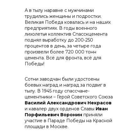
А в тылу наравне с мужчинами
info@vostokcement.ru
трудились женщины и подростки.
Великая Победа ковалась и на наших
предприятиях. В годы военного
лихолетья коллектив Спасскцемента
поднял выработку до 200-250
процентов в день, за четыре года
произвели более 720 000 тонн
цемента. Всё для фронта, всё для
Победы!
Сотни заводчан были удостоены
боевых наград и наград за подвиг в
тылу. В 1945 году спассчане-
цементники – Герой Советского Союза
Василий Александрович Некрасов
и кавалер двух орденов Славы
Иван
Порфильевич Воронин
приняли
участие в Параде Победы на Красной
площади в Москве.