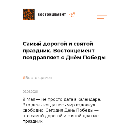
Закупки
Самый дорогой и святой
праздник. Востокцемент
общая информация
поздравляет с Днём Победы
Востокцемент
объявленные закупки
09.05.2026
9 Мая — не просто дата в календаре.
Это день, когда весь мир вздохнул
свободно. Сегодня День Победы —
реализация неликвидов
это самый дорогой и святой для нас
праздник.