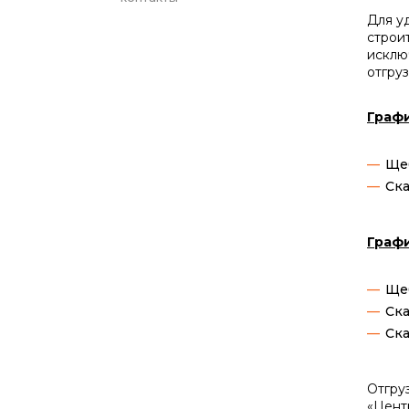
Для у
строи
исклю
отгру
Граф
Щеб
Ска
Графи
Щеб
Ска
Ска
Отгру
«Цент