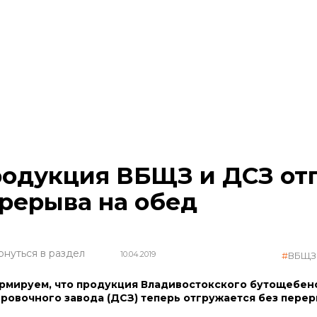
одукция ВБЩЗ и ДСЗ отг
рерыва на обед
рнуться в раздел
10.04.2019
ВБЩЗ
мируем, что продукция Владивостокского бутощебено
ровочного завода (ДСЗ) теперь отгружается без перер