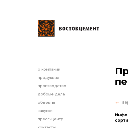
Пр
о компании
продукция
пе
производство
добрые дела
ве
объекты
закупки
Инфор
пресс-центр
сорти
контакты