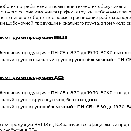
добства потребителей и повышения качества обслуживания 
тельного сезона изменился график отгрузки щебеночных зав
чено пиковое обеденное время в расписании работы заводо
зки щебеночной продукции и скального грунта, в том числе с
ик отгрузки продукции ВБЩЗ
еночная продукция – ПН-СБ с 8:30 до 19:30. ВСКР выходн
льный грунт и скальный грунт крупнообломочный – ПН-СБ 
к отгрузки продукции ДСЗ
еночная продукция – ПН-СБ с 8:30 до 19:30. ВСКР – по до
льный грунт – круглосуточно, без выходных.
льный грунт крупнообломочный – ПН-СБ с 8:30 до 19:30. 
зкой продукции ВБЩЗ и ДСЗ занимается официальный предс
р снабжения ДВ».