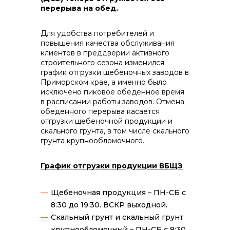
контакты отдела закупок
перерыва на обед.
Для удобства потребителей и
повышения качества обслуживания
клиентов в преддверии активного
строительного сезона изменился
график отгрузки щебеночных заводов в
Приморском крае, а именно было
Контакты
исключено пиковое обеденное время
в расписании работы заводов. Отмена
обеденного перерыва касается
отгрузки щебеночной продукции и
скального грунта, в том числе скального
грунта крупнообломочного.
+7 (423) 234 50 50
График отгрузки продукции ВБЩЗ
Щебеночная продукция – ПН-СБ с
info@vostokcement.ru
8:30 до 19:30. ВСКР выходной.
Скальный грунт и скальный грунт
крупнообломочный – ПН-СБ с 8:30