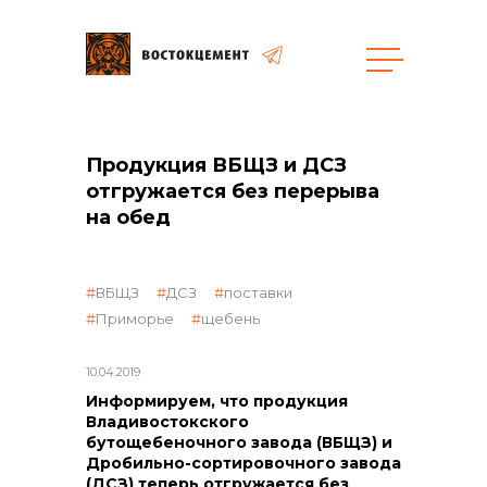
Объекты
Закупки
Продукция ВБЩЗ и ДСЗ
отгружается без перерыва
на обед
общая информация
ВБЩЗ
ДСЗ
поставки
объявленные закупки
Приморье
щебень
10.04.2019
Информируем, что продукция
реализация неликвидов
Владивостокского
бутощебеночного завода (ВБЩЗ) и
Дробильно-сортировочного завода
(ДСЗ) теперь отгружается без