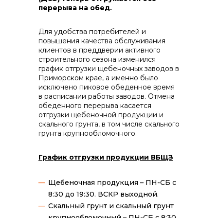
контакты отдела закупок
перерыва на обед.
Для удобства потребителей и
повышения качества обслуживания
клиентов в преддверии активного
строительного сезона изменился
график отгрузки щебеночных заводов в
Приморском крае, а именно было
Контакты
исключено пиковое обеденное время
в расписании работы заводов. Отмена
обеденного перерыва касается
отгрузки щебеночной продукции и
скального грунта, в том числе скального
грунта крупнообломочного.
+7 (423) 234 50 50
График отгрузки продукции ВБЩЗ
Щебеночная продукция – ПН-СБ с
info@vostokcement.ru
8:30 до 19:30. ВСКР выходной.
Скальный грунт и скальный грунт
крупнообломочный – ПН-СБ с 8:30