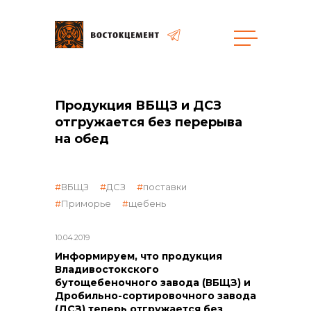
Объекты
Закупки
Продукция ВБЩЗ и ДСЗ
отгружается без перерыва
на обед
общая информация
ВБЩЗ
ДСЗ
поставки
объявленные закупки
Приморье
щебень
10.04.2019
Информируем, что продукция
реализация неликвидов
Владивостокского
бутощебеночного завода (ВБЩЗ) и
Дробильно-сортировочного завода
(ДСЗ) теперь отгружается без