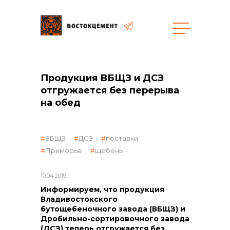
Объекты
Закупки
Продукция ВБЩЗ и ДСЗ
отгружается без перерыва
на обед
общая информация
ВБЩЗ
ДСЗ
поставки
объявленные закупки
Приморье
щебень
10.04.2019
Информируем, что продукция
реализация неликвидов
Владивостокского
бутощебеночного завода (ВБЩЗ) и
Дробильно-сортировочного завода
(ДСЗ) теперь отгружается без