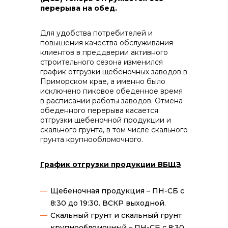
контакты отдела закупок
перерыва на обед.
Для удобства потребителей и
повышения качества обслуживания
клиентов в преддверии активного
строительного сезона изменился
график отгрузки щебеночных заводов в
Приморском крае, а именно было
Контакты
исключено пиковое обеденное время
в расписании работы заводов. Отмена
обеденного перерыва касается
отгрузки щебеночной продукции и
скального грунта, в том числе скального
грунта крупнообломочного.
+7 (423) 234 50 50
График отгрузки продукции ВБЩЗ
Щебеночная продукция – ПН-СБ с
info@vostokcement.ru
8:30 до 19:30. ВСКР выходной.
Скальный грунт и скальный грунт
крупнообломочный – ПН-СБ с 8:30