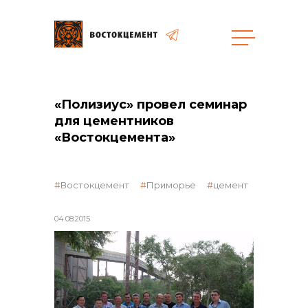
Объекты
Закупки
«Полизиус» провел семинар
для цементников
«Востокцемента»
общая информация
Востокцемент
Приморье
цемент
объявленные закупки
04.08.2015
реализация неликвидов