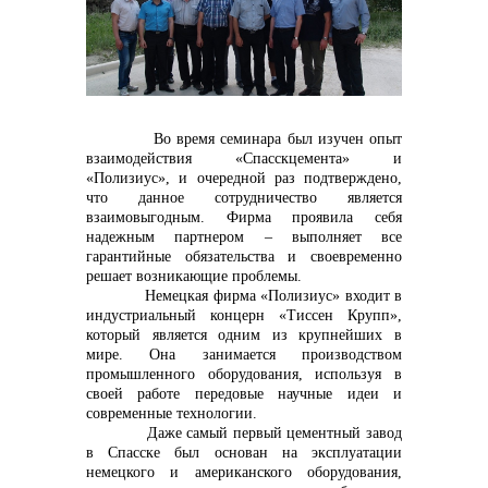
контакты отдела закупок
Во время семинара был изучен опыт
взаимодействия «Спасскцемента» и
«Полизиус», и очередной раз подтверждено,
Контакты
что данное сотрудничество является
взаимовыгодным. Фирма проявила себя
надежным партнером – выполняет все
гарантийные обязательства и своевременно
решает возникающие проблемы.
Немецкая фирма «Полизиус» входит в
+7 (423) 234 50 50
индустриальный концерн «Тиссен Крупп»,
который является одним из крупнейших в
мире. Она занимается производством
промышленного оборудования, используя в
своей работе передовые научные идеи и
info@vostokcement.ru
современные технологии.
Даже самый первый цементный завод
в Спасске был основан на эксплуатации
немецкого и американского оборудования,