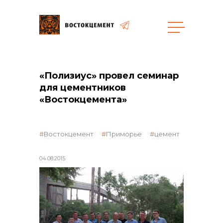
Объекты
Закупки
«Полизиус» провел семинар
для цементников
«Востокцемента»
общая информация
Востокцемент
Приморье
цемент
объявленные закупки
04.08.2015
реализация неликвидов