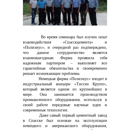
контакты отдела закупок
Во время семинара был изучен опыт
взаимодействия «Спасскцемента» и
«Полизиус», и очередной раз подтверждено,
Контакты
что данное сотрудничество является
взаимовыгодным. Фирма проявила себя
надежным партнером – выполняет все
гарантийные обязательства и своевременно
решает возникающие проблемы.
Немецкая фирма «Полизиус» входит в
+7 (423) 234 50 50
индустриальный концерн «Тиссен Крупп»,
который является одним из крупнейших в
мире. Она занимается производством
промышленного оборудования, используя в
своей работе передовые научные идеи и
info@vostokcement.ru
современные технологии.
Даже самый первый цементный завод
в Спасске был основан на эксплуатации
немецкого и американского оборудования,