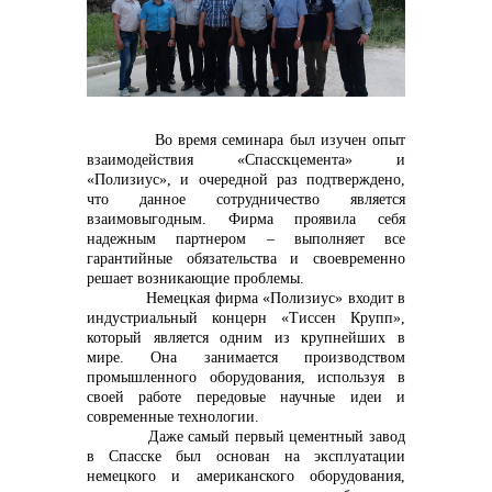
контакты отдела закупок
Во время семинара был изучен опыт
взаимодействия «Спасскцемента» и
«Полизиус», и очередной раз подтверждено,
Контакты
что данное сотрудничество является
взаимовыгодным. Фирма проявила себя
надежным партнером – выполняет все
гарантийные обязательства и своевременно
решает возникающие проблемы.
Немецкая фирма «Полизиус» входит в
+7 (423) 234 50 50
индустриальный концерн «Тиссен Крупп»,
который является одним из крупнейших в
мире. Она занимается производством
промышленного оборудования, используя в
своей работе передовые научные идеи и
info@vostokcement.ru
современные технологии.
Даже самый первый цементный завод
в Спасске был основан на эксплуатации
немецкого и американского оборудования,