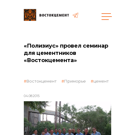
Объекты
Закупки
«Полизиус» провел семинар
для цементников
«Востокцемента»
общая информация
Востокцемент
Приморье
цемент
объявленные закупки
04.08.2015
реализация неликвидов