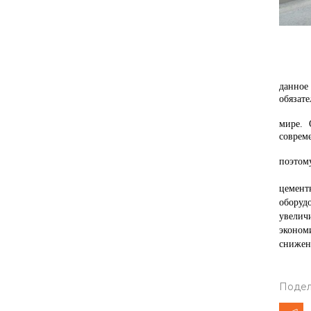
Во вре
данное
обязат
Немецк
мире. 
соврем
Даже с
поэтом
В 200
цемент
оборуд
увелич
эконом
снижен
Подел