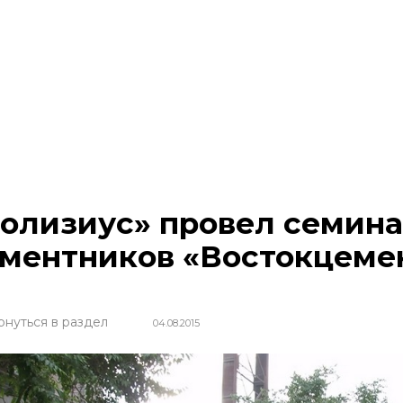
олизиус» провел семина
ментников «Востокцеме
рнуться в раздел
04.08.2015