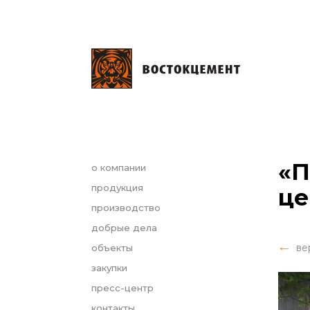
«П
о компании
продукция
це
производство
добрые дела
ве
объекты
закупки
пресс-центр
контакты