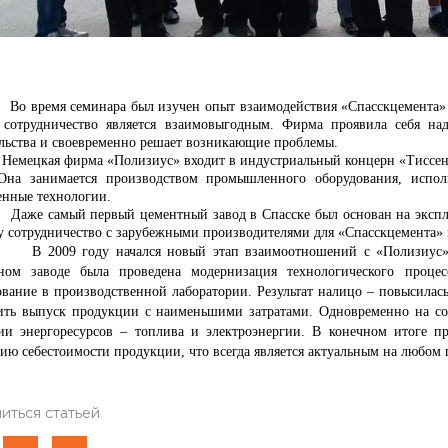
мя семинара был изучен опыт взаимодействия «Спасскцемента» и «
 сотрудничество является взаимовыгодным. Фирма проявила себя н
ельства и своевременно решает возникающие проблемы.
ая фирма «Полизиус» входит в индустриальный концерн «Тиссен Кр
Она занимается производством промышленного оборудования, испол
енные технологии.
амый первый цементный завод в Спасске был основан на эксплуат
у сотрудничество с зарубежными производителями для «Спасскцемента»
9 году начался новый этап взаимоотношений с «Полизиус». Бл
ном заводе была проведена модернизация технологического процес
ование в производственной лаборатории. Результат налицо – повысилас
ить выпуск продукции с наименьшими затратами. Одновременно на со
ии энергоресурсов – топлива и электроэнергии. В конечном итоге п
ию себестоимости продукции, что всегда является актуальным на любом 
иться статьей