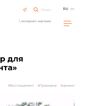
RU
EN
Поиск
интернет-магазин
р для
нта»
Востокцемент
Приморье
цемент