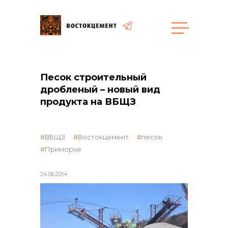
Закупки
Песок строительный
общая информация
дробленый – новый вид
продукта на ВБЩЗ
ВБЩЗ
Востокцемент
песок
объявленные закупки
Приморье
24.06.2014
реализация неликвидов