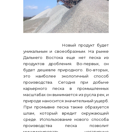
контакты отдела закупок
Новый продукт будет
уникальным и своеобразным. На рынке
Дальнего Востока еще нет песка из
продуктов дробления. Во-первых, он
будет дешевле природного. Во-вторых,
это наиболее экологичный способ
Контакты
производства. Сегодня при добыче
карьерного песка в промышленных
масштабах он вынимается из русла рек, и
природе наносится значительный ущерб.
При промывке песка также образуется
шлам, который вредит окружающей
среде. Использование нового способа
производства песка позволит
+7 (423) 234 50 50
минимизировать негативные