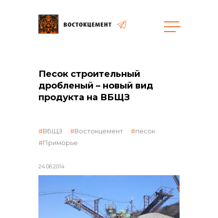
Закупки
Песок строительный
общая информация
дробленый – новый вид
продукта на ВБЩЗ
ВБЩЗ
Востокцемент
песок
объявленные закупки
Приморье
24.06.2014
реализация неликвидов