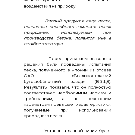
воздействия на природу.
Готовый продукт в виде песка,
полностью способного заменить песок
info@vostokcement.ru
природный, используемый при
производстве бетона, появится уже в
октябре этого года.
Перед принятием знакового
решения были проведены испытания
песка, полученного в Японии из отсева
ОАО «Владивостокский
бутощебёночный завод» (ВБЩЗ).
Результаты показали, что он полностью
соответствует необходимым нормам и
требованиям, а по некоторым
параметрам превышает характеристики,
получаемые при использовании
природного песка.
Установка данной линии будет