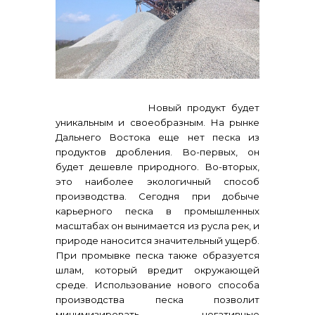
контакты отдела закупок
Новый продукт будет
уникальным и своеобразным. На рынке
Дальнего Востока еще нет песка из
продуктов дробления. Во-первых, он
будет дешевле природного. Во-вторых,
это наиболее экологичный способ
Контакты
производства. Сегодня при добыче
карьерного песка в промышленных
масштабах он вынимается из русла рек, и
природе наносится значительный ущерб.
При промывке песка также образуется
шлам, который вредит окружающей
среде. Использование нового способа
производства песка позволит
+7 (423) 234 50 50
минимизировать негативные