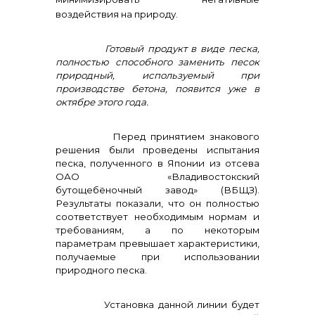
воздействия на природу.
Готовый продукт в виде песка,
полностью способного заменить песок
info@vostokcement.ru
природный, используемый при
производстве бетона, появится уже в
октябре этого года.
Перед принятием знакового
решения были проведены испытания
песка, полученного в Японии из отсева
ОАО «Владивостокский
бутощебёночный завод» (ВБЩЗ).
Результаты показали, что он полностью
соответствует необходимым нормам и
требованиям, а по некоторым
параметрам превышает характеристики,
получаемые при использовании
природного песка.
Установка данной линии будет