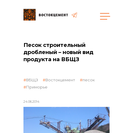
Закупки
Песок строительный
общая информация
дробленый – новый вид
продукта на ВБЩЗ
ВБЩЗ
Востокцемент
песок
объявленные закупки
Приморье
24.06.2014
реализация неликвидов