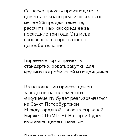
контакты отдела закупок
Согласно приказу производители
цемента обязаны реализовывать не
менее 5% продаж цемента,
рассчитанных как среднее за
последние три года. Эта мера
направлена на прозрачность
ценообразования.
Контакты
Биржевые торги призваны
стандартизировать закупки для
крупных потребителей и подрядчиков.
+7 (423) 234 50 50
Во исполнении приказа цемент
заводов «Спасскцемент» и
«Якутцемент» будет реализовываться
на Санкт-Петербургской
info@vostokcement.ru
Международной Товарно-сырьевой
Бирже (СПбМТСБ). На торги будет
выставлен цемент навалом.