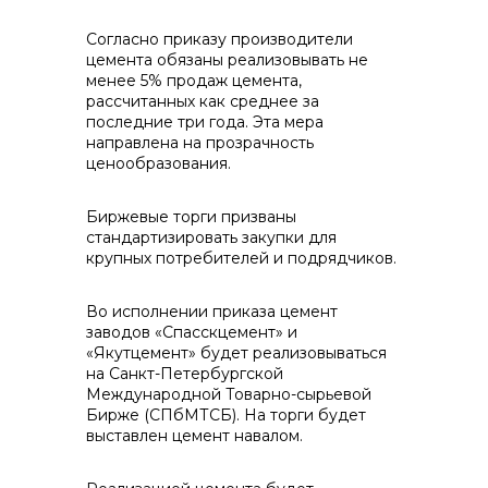
контакты отдела закупок
Согласно приказу производители
цемента обязаны реализовывать не
менее 5% продаж цемента,
рассчитанных как среднее за
последние три года. Эта мера
направлена на прозрачность
ценообразования.
Контакты
Биржевые торги призваны
стандартизировать закупки для
крупных потребителей и подрядчиков.
+7 (423) 234 50 50
Во исполнении приказа цемент
заводов «Спасскцемент» и
«Якутцемент» будет реализовываться
на Санкт-Петербургской
info@vostokcement.ru
Международной Товарно-сырьевой
Бирже (СПбМТСБ). На торги будет
выставлен цемент навалом.