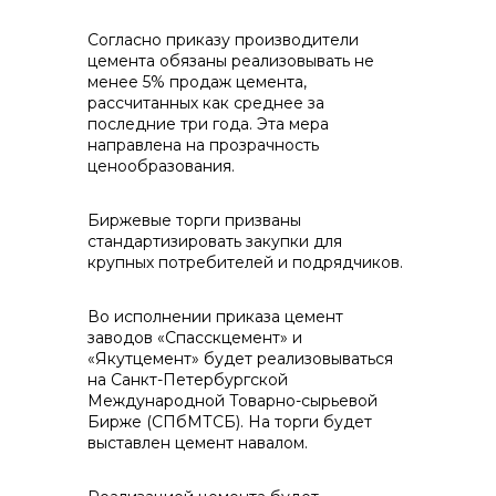
контакты отдела закупок
Согласно приказу производители
цемента обязаны реализовывать не
менее 5% продаж цемента,
рассчитанных как среднее за
последние три года. Эта мера
направлена на прозрачность
ценообразования.
Контакты
Биржевые торги призваны
стандартизировать закупки для
крупных потребителей и подрядчиков.
+7 (423) 234 50 50
Во исполнении приказа цемент
заводов «Спасскцемент» и
«Якутцемент» будет реализовываться
на Санкт-Петербургской
info@vostokcement.ru
Международной Товарно-сырьевой
Бирже (СПбМТСБ). На торги будет
выставлен цемент навалом.