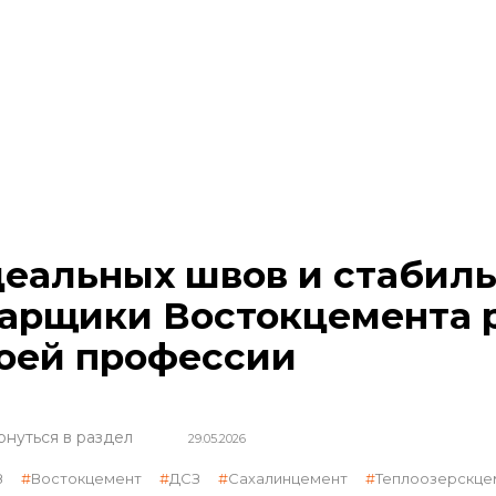
еальных швов и стабиль
арщики Востокцемента 
оей профессии
рнуться в раздел
29.05.2026
З
Востокцемент
ДСЗ
Сахалинцемент
Теплоозерскце