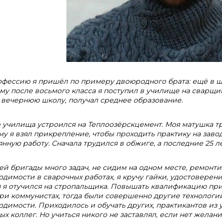
офессию я пришёл по примеру двоюродного брата: ещё в ш
му после восьмого класса я поступил в училище на сварщик
 вечернюю школу, получал среднее образование.
 училища устроился на Теплоозёрскцемент. Моя матушка 
му я взял прикрепление, чтобы проходить практику на завод
янную работу. Сначала трудился в обжиге, а последние 25 л
ей бригады много задач, не сидим на одном месте, ремонти
одимости в сварочных работах, я кручу гайки, удостоверени
 я отучился на стропальщика. Повышать квалификацию при
ри коммунистах, тогда были совершенно другие технологии
одимости. Приходилось и обучать других, практикантов из 
ых коллег. Но учиться никого не заставлял, если нет желани