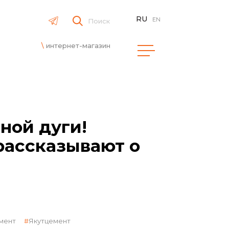
RU
EN
Поиск
интернет-магазин
ной дуги!
рассказывают о
мент
Якутцемент