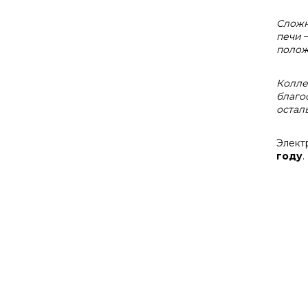
Сложн
печи
полож
Колле
благо
остал
Элект
году
.