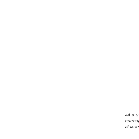
«А в 
слеса
И мне