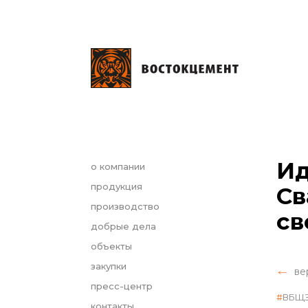
Ид
о компании
продукция
Св
производство
св
добрые дела
объекты
закупки
ве
пресс-центр
ВБЩ
контакты