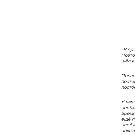
«В пр
Поэто
шёл в
После
поэто
посто
У наш
необх
время
ещё п
необх
опытн