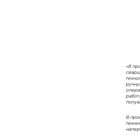
«В пр
сварщ
техно
ручну
опера
работ
полуа
В про
техни
наперё