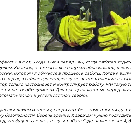
офессии я с 1995 года. Были перерывы, когда работал водит
иком. Конечно, с тех пор как я получил образование, очен
логии, которым я обучался в процессе работы. Когда я выпу
ю сварки, а сейчас существуют даже автоматические аппара
тор только настраивает и контролирует работу. Мы такую т
ает и нет необходимости. Для тех задач, которые перед нам
втоматической и углекислотной сварки.
фессии важны и теория, например, без геометрии никуда, 
ку безопасности, беречь зрение. К задачам нужно подходит
д, что будешь делать, тогда и работа будет качественной, б