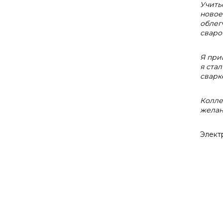
Учить
новое
облег
сваро
Я при
я ста
сварке
Колле
желан
Элект