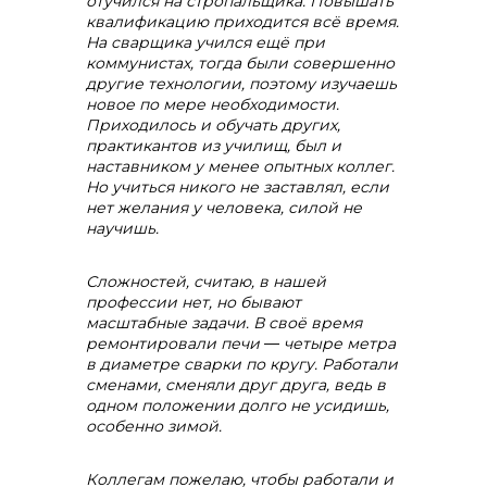
отучился на стропальщика. Повышать
квалификацию приходится всё время.
На сварщика учился ещё при
коммунистах, тогда были совершенно
другие технологии, поэтому изучаешь
новое по мере необходимости.
Приходилось и обучать других,
практикантов из училищ, был и
наставником у менее опытных коллег.
Но учиться никого не заставлял, если
нет желания у человека, силой не
научишь.
Сложностей, считаю, в нашей
профессии нет, но бывают
масштабные задачи. В своё время
ремонтировали печи
—
четыре метра
в диаметре сварки по кругу. Работали
сменами, сменяли друг друга, ведь в
info@vostokcement.ru
одном положении долго не усидишь,
особенно зимой.
Коллегам пожелаю, чтобы работали и