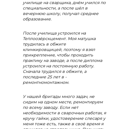
училище на сварщика, днём учился по
специальности, а после шёл в
вечернюю школу, получал среднее
образование.
После училища устроился на
Теплоозёрскцемент. Моя матушка
трудилась в обжиге
клинкировщицей, поэтому я взял
прикрепление, чтобы проходить
практику на заводе, а после диплома
устроился на постоянную работу.
Сначала трудился в обжиге, а
последние 25 лет в -
ремонтномонтажном.
+7 (423) 234 50 50
У нашей бригады много задач, не
сидим на одном месте, ремонтируем
по всему заводу. Если нет
необходимости в сварочных работах, я
кручу гайки, удостоверение слесаря у
меня тоже есть, также в своё время я