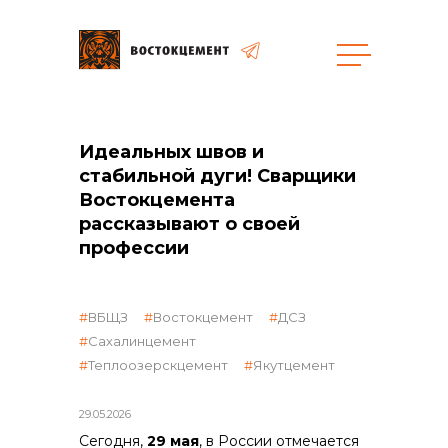
Идеальных швов и
стабильной дуги! Сварщики
объявленные закупки
Востокцемента
рассказывают о своей
профессии
ВБЩЗ
Востокцемент
ДСЗ
Сахалинцемент
Теплоозерскцемент
Якутцемент
29.05.2026
Сегодня,
29 мая
, в России отмечается