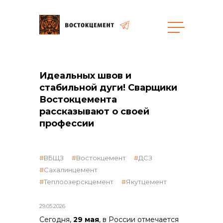
Идеальных швов и
стабильной дуги! Сварщики
объявленные закупки
Востокцемента
рассказывают о своей
профессии
ВБЩЗ
Востокцемент
ДСЗ
Сахалинцемент
Теплоозерскцемент
Якутцемент
29.05.2026
Сегодня,
29 мая
, в России отмечается