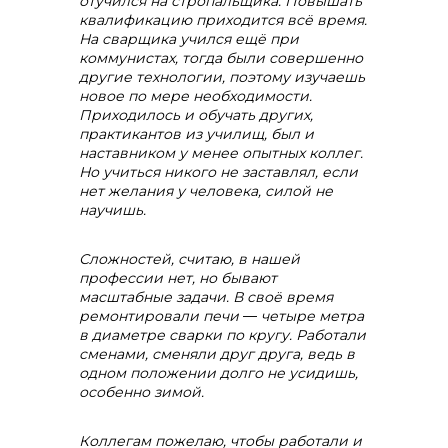
отучился на стропальщика. Повышать
квалификацию приходится всё время.
На сварщика учился ещё при
коммунистах, тогда были совершенно
другие технологии, поэтому изучаешь
новое по мере необходимости.
Приходилось и обучать других,
практикантов из училищ, был и
наставником у менее опытных коллег.
Но учиться никого не заставлял, если
нет желания у человека, силой не
научишь.
Сложностей, считаю, в нашей
профессии нет, но бывают
масштабные задачи. В своё время
ремонтировали печи
—
четыре метра
в диаметре сварки по кругу. Работали
сменами, сменяли друг друга, ведь в
info@vostokcement.ru
одном положении долго не усидишь,
особенно зимой.
Коллегам пожелаю, чтобы работали и