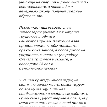
училище на сварщика, днём учился по
специальности, а после шёл в
вечернюю школу, получал среднее
образование.
После училища устроился на
Теплоозёрскцемент. Моя матушка
трудилась в обжиге
клинкировщицей, поэтому я взял
прикрепление, чтобы проходить
практику на заводе, а после диплома
устроился на постоянную работу.
Сначала трудился в обжиге, а
последние 25 лет в -
ремонтномонтажном.
+7 (423) 234 50 50
У нашей бригады много задач, не
сидим на одном месте, ремонтируем
по всему заводу. Если нет
необходимости в сварочных работах, я
кручу гайки, удостоверение слесаря у
меня тоже есть, также в своё время я