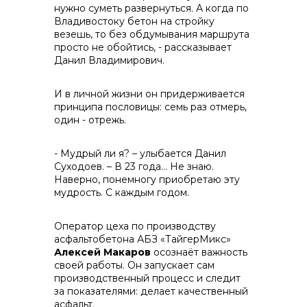
нужно суметь развернуться. А когда по
Владивостоку бетон на стройку
везешь, то без обдумывания маршрута
просто не обойтись, - рассказывает
Данил Владимирович.
И в личной жизни он придерживается
принципа пословицы: семь раз отмерь,
один - отрежь.
- Мудрый ли я? – улыбается Данил
Суходоев. – В 23 года… Не знаю.
Наверно, понемногу приобретаю эту
мудрость. С каждым годом.
Оператор цеха по производству
асфальтобетона АБЗ «ТайгерМикс»
Алексей Макаров
осознаёт важность
своей работы. Он запускает сам
производственный процесс и следит
за показателями: делает качественный
асфальт.