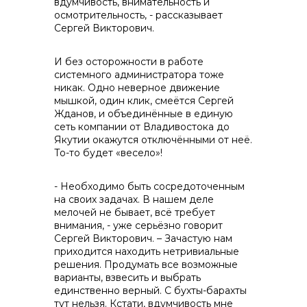
вдумчивость, внимательность и
контакты отдела закупок
осмотрительность, - рассказывает
Сергей Викторович.
И без осторожности в работе
системного администратора тоже
никак. Одно неверное движение
мышкой, один клик, смеётся Сергей
Жданов, и объединённые в единую
сеть компании от Владивостока до
Якутии окажутся отключёнными от неё.
То-то будет «весело»!
- Необходимо быть сосредоточенным
на своих задачах. В нашем деле
мелочей не бывает, всё требует
внимания, - уже серьёзно говорит
Сергей Викторович. – Зачастую нам
приходится находить нетривиальные
решения. Продумать все возможные
варианты, взвесить и выбрать
единственно верный. С бухты-барахты
тут нельзя. Кстати, вдумчивость мне