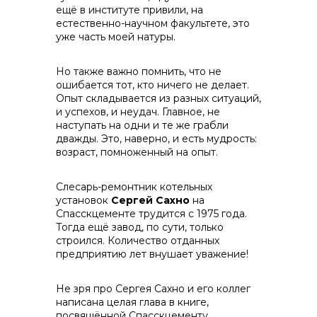
ещё в институте привили, на
естественно-научном факультете, это
уже часть моей натуры.
Но также важно помнить, что не
ошибается тот, кто ничего не делает.
Опыт складывается из разных ситуаций,
Контакты
и успехов, и неудач. Главное, не
наступать на одни и те же грабли
дважды. Это, наверно, и есть мудрость:
возраст, помноженный на опыт.
Слесарь-ремонтник котельных
установок
Сергей Сахно
на
Спасскцементе трудится с 1975 года.
Тогда ещё завод, по сути, только
строился. Количество отданных
предприятию лет внушает уважение!
Не зря про Сергея Сахно и его коллег
написана целая глава в книге,
посвящённой Спасскцементу.