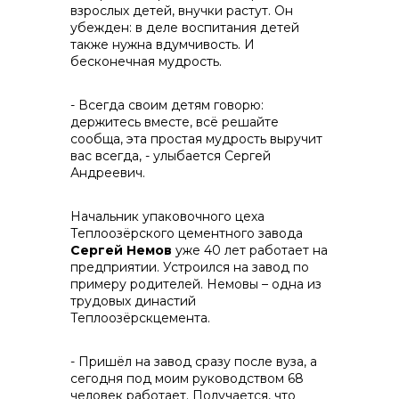
взрослых детей, внучки растут. Он
убежден: в деле воспитания детей
info@vostokcement.ru
также нужна вдумчивость. И
бесконечная мудрость.
- Всегда своим детям говорю:
держитесь вместе, всё решайте
сообща, эта простая мудрость выручит
вас всегда, - улыбается Сергей
Андреевич.
Начальник упаковочного цеха
Теплоозёрского цементного завода
Сергей Немов
уже 40 лет работает на
предприятии. Устроился на завод по
примеру родителей. Немовы – одна из
трудовых династий
Теплоозёрскцемента.
- Пришёл на завод сразу после вуза, а
сегодня под моим руководством 68
человек работает. Получается, что