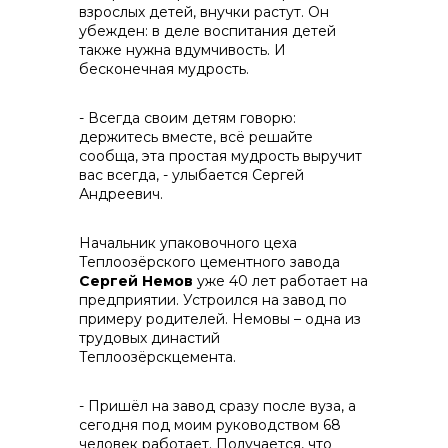
взрослых детей, внучки растут. Он
убежден: в деле воспитания детей
info@vostokcement.ru
также нужна вдумчивость. И
бесконечная мудрость.
- Всегда своим детям говорю:
держитесь вместе, всё решайте
сообща, эта простая мудрость выручит
вас всегда, - улыбается Сергей
Андреевич.
Начальник упаковочного цеха
Теплоозёрского цементного завода
Сергей Немов
уже 40 лет работает на
предприятии. Устроился на завод по
примеру родителей. Немовы – одна из
трудовых династий
Теплоозёрскцемента.
- Пришёл на завод сразу после вуза, а
сегодня под моим руководством 68
человек работает. Получается, что