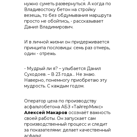
нужно суметь развернуться. А когда по
Владивостоку бетон на стройку
везешь, то без обдумывания маршрута
просто не обойтись, - рассказывает
Данил Владимирович.
И в личной жизни он придерживается
принципа пословицы: семь раз отмерь,
один - отрежь.
- Мудрый ли я? – улыбается Данил
Суходоев. – В 23 года… Не знаю.
Наверно, понемногу приобретаю эту
мудрость. С каждым годом.
Оператор цеха по производству
асфальтобетона АБЗ «ТайгерМикс»
Алексей Макаров
осознаёт важность
своей работы. Он запускает сам
производственный процесс и следит
за показателями: делает качественный
асфальт.