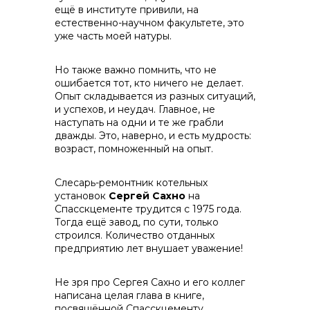
ещё в институте привили, на
естественно-научном факультете, это
уже часть моей натуры.
Но также важно помнить, что не
ошибается тот, кто ничего не делает.
Опыт складывается из разных ситуаций,
Контакты
и успехов, и неудач. Главное, не
наступать на одни и те же грабли
дважды. Это, наверно, и есть мудрость:
возраст, помноженный на опыт.
Слесарь-ремонтник котельных
установок
Сергей Сахно
на
Спасскцементе трудится с 1975 года.
Тогда ещё завод, по сути, только
строился. Количество отданных
предприятию лет внушает уважение!
Не зря про Сергея Сахно и его коллег
написана целая глава в книге,
посвящённой Спасскцементу.