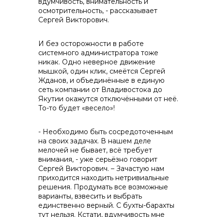
вдумчивость, внимательность и
контакты отдела закупок
осмотрительность, - рассказывает
Сергей Викторович.
И без осторожности в работе
системного администратора тоже
никак. Одно неверное движение
мышкой, один клик, смеётся Сергей
Жданов, и объединённые в единую
сеть компании от Владивостока до
Якутии окажутся отключёнными от неё.
То-то будет «весело»!
- Необходимо быть сосредоточенным
на своих задачах. В нашем деле
мелочей не бывает, всё требует
внимания, - уже серьёзно говорит
Сергей Викторович. – Зачастую нам
приходится находить нетривиальные
решения. Продумать все возможные
варианты, взвесить и выбрать
единственно верный. С бухты-барахты
тут нельзя. Кстати, вдумчивость мне