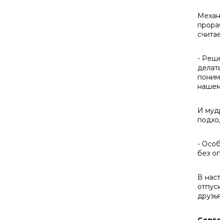
Механ
прора
счита
- Реш
делат
поним
нашем
И муд
подход
- Особ
без о
В нас
отпус
друзь