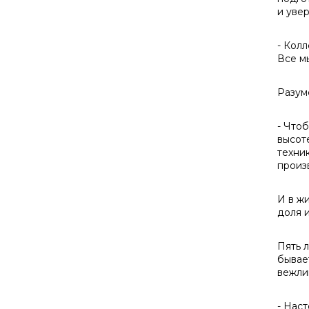
и уве
- Кол
Все м
Разум
- Чтоб
высот
техни
произ
И в жи
доля и
Пять 
бывае
вежли
- Нас