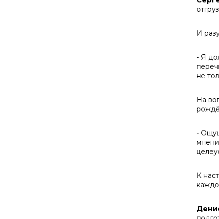
Серг
отгру
И раз
- Я д
переч
не тол
На во
рождё
- Ощу
мнение
целеус
К нас
каждо
Дени
подго