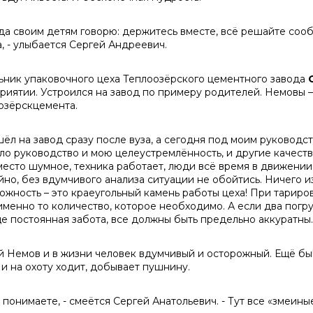
гда своим детям говорю: держитесь вместе, всё решайте сооб
а, - улыбается Сергей Андреевич.
ьник упаковочного цеха Теплоозёрского цементного завода
риятии. Устроился на завод по примеру родителей. Немовы –
озёрскцемента.
шёл на завод сразу после вуза, а сегодня под моим руководст
ло руководство и мою целеустремлённость, и другие качеств
 место шумное, техника работает, люди всё время в движени
йно, без вдумчивого анализа ситуации не обойтись. Ничего и
ожность – это краеугольный камень работы цеха! При тариро
именно то количество, которое необходимо. А если два погр
е постоянная забота, все должны быть предельно аккуратны. 
й Немов и в жизни человек вдумчивый и осторожный. Ещё бы!
 и на охоту ходит, добывает пушнину.
 понимаете, - смеётся Сергей Анатольевич. - Тут все «змеины