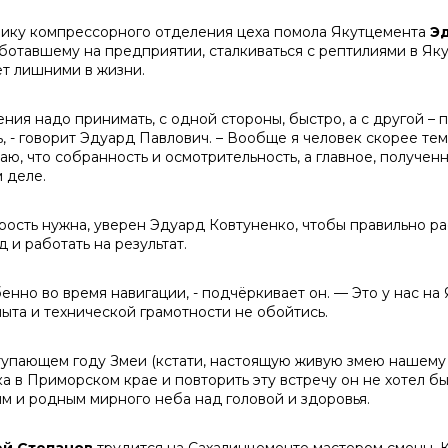
ику компрессорного отделения цеха помола Якутцемента
Э
ботавшему на предприятии, сталкиваться с рептилиями в Якут
ет лишними в жизни.
ения надо принимать, с одной стороны, быстро, а с другой – 
ь, - говорит Эдуард Павлович. – Вообще я человек скорее те
аю, что собранность и осмотрительность, а главное, полученн
 деле.
рость нужна, уверен Эдуард Ковтуненко, чтобы правильно ра
 и работать на результат.
енно во время навигации, - подчёркивает он. — Это у нас на
пыта и технической грамотности не обойтись.
тупающем году Змеи (кстати, настоящую живую змею нашему 
ка в Приморском крае и повторить эту встречу он не хотел б
ям и родным мирного неба над головой и здоровья.