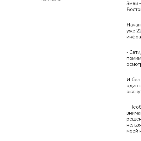
Змеи 
Восто
Начал
уже 2
инфра
- Сети
помим
осмот
И без
один 
окажу
- Нео
внима
решен
нельзя
моей 