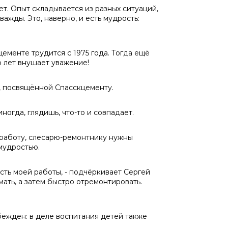
ет. Опыт складывается из разных ситуаций,
дважды. Это, наверно, и есть мудрость:
ементе трудится с 1975 года. Тогда ещё
ю лет внушает уважение!
е, посвящённой Спасскцементу.
иногда, глядишь, что-то и совпадает.
 работу, слесарю-ремонтнику нужны
 мудростью.
асть моей работы, - подчёркивает Сергей
мать, а затем быстро отремонтировать.
бежден: в деле воспитания детей также