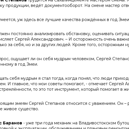
ей Степанов
трудится на Сахалинцементе мастером смены. 
зку продукции, ведёт документооборот. На смене мастер отв
умеется, уж здесь все лучшие качества рождённых в год Зме
олжен постоянно анализировать обстановку, оценивать ситуац
исляет Сергей Александрович. – И осторожность очень важна:
ько за себя, но и за других людей. Кроме того, осторожным ну
прос, ощущает ли он себя мудрым человеком, Сергей Степан
нному в год Змеи.
щать себя мудрым я стал тогда, когда понял, что люди приход
м. И главное, что мои советы помогают, - отмечает Сергей А
тремлённости, то это тот инструмент, который помогает в жи
тоящим змеям Сергей Степанов относится с уважением. Он – 
е живое существо.
с Баранов
- уже три года механик на Владивостокском буто
товкой к эксплуатации, обслуживанием и плановым ремонтом