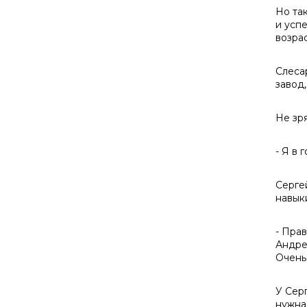
Но так
и успе
возра
Слеса
завод
Не зр
- Я в 
Серге
навыки
- Пра
Андрее
Очень
У Сер
нужна