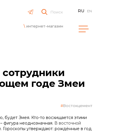
RU
EN
Поиск
интернет-магазин
: сотрудники
ающем годе Змеи
Востокцемент
, будет Змея. Кто-то восхищается этими
 – фигура неоднозначная.
В восточной
и.
Гороскопы утверждают: рождённые в год