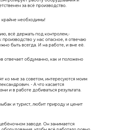
Контролирует работу оборудования и
етственен за всё производство.
и крайне необходимы!
ию, всё держать под контролем,-
 производство у нас опасное, я отвечаю
жно быть всегда. И на работе, и вне её.
ов отвечает обдуманно, как и положено
ят ко мне за советом, интересуются моим
лександрович. - А что касается
зни и в работе добиваться результата.
рыбак и турист, любит природу и ценит
щебёночном заводе. Он занимается
 оборудования, чтобы всё работало ровно