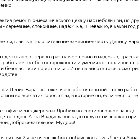
ренно.
лектив ремонтно-механического цеха у нас небольшой, но др
ы - серьёзные, спокойные, надёжные, и неважно, в какой год 
еется, главные положительные «змеиные» черты Денису Бара
ы делать всё с первого раза качественно и надёжно, - расска
е работаем, тут без осторожности и умения контролировать 
ки безопасности просто никак. И не на высоте тоже, осмотри
водстве.
зни Денис Баранов тоже очень обстоятельный – то ли работа 
стины во всех этих гороскопах, в которые он, если честно, не
лет офис-менеджером на Дробильно-сортировочном заводе 
т, что в день Анна Владиславовна до полусотни звонков при
вой, доброжелательной. Мудрой!
тоящих змей я не очень люблю, побаиваюсь, - улыбается Анна 