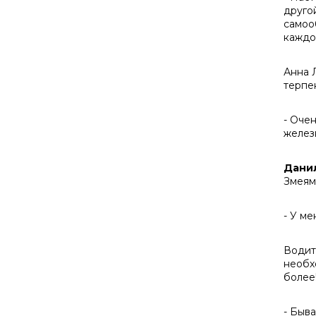
друго
самоо
каждо
Анна Л
терпе
- Оче
желез
Дани
Змеями
- У ме
Водит
необх
более
- Быва