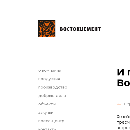
И 
о компании
продукция
Во
производство
добрые дела
ве
объекты
закупки
Хозяй
пресс-центр
пресм
астро
контакты