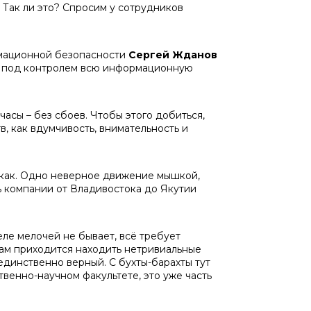
 Так ли это? Спросим у сотрудников
рмационной безопасности
Сергей Жданов
ит под контролем всю информационную
асы – без сбоев. Чтобы этого добиться,
в, как вдумчивость, внимательность и
икак. Одно неверное движение мышкой,
ь компании от Владивостока до Якутии
ле мелочей не бывает, всё требует
нам приходится находить нетривиальные
единственно верный. С бухты-барахты тут
ственно-научном факультете, это уже часть