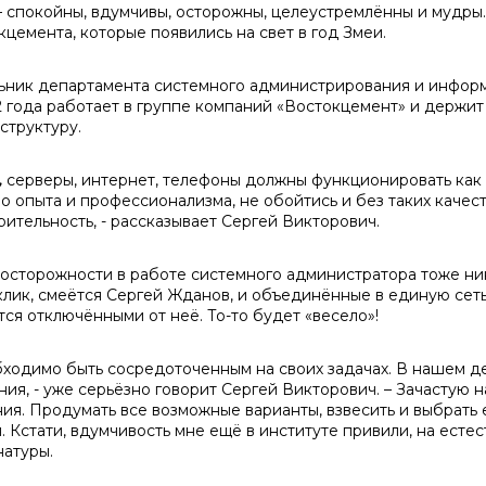
– спокойны, вдумчивы, осторожны, целеустремлённы и мудры.
кцемента, которые появились на свет в год Змеи.
ьник департамента системного администрирования и инфо
2 года работает в группе компаний «Востокцемент» и держ
структуру.
,
серверы, интернет, телефоны должны функционировать как ч
о опыта и профессионализма, не обойтись и без таких качест
рительность, - рассказывает Сергей Викторович.
 осторожности в работе системного администратора тоже н
клик, смеётся Сергей Жданов, и объединённые в единую сет
тся отключёнными от неё. То-то будет «весело»!
бходимо быть сосредоточенным на своих задачах. В нашем де
ния, - уже серьёзно говорит Сергей Викторович. – Зачастую 
ия. Продумать все возможные варианты, взвесить и выбрать 
. Кстати, вдумчивость мне ещё в институте привили, на есте
натуры.