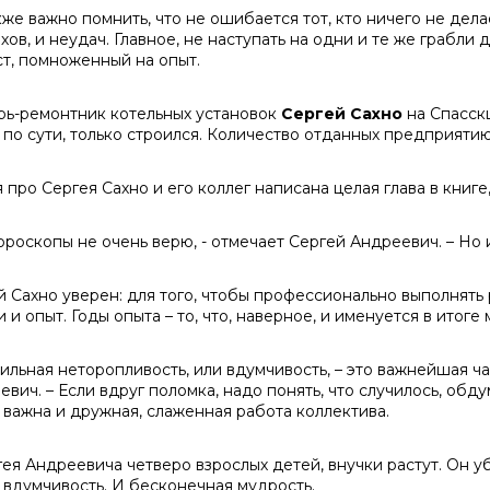
же важно помнить, что не ошибается тот, кто ничего не дела
хов, и неудач. Главное, не наступать на одни и те же грабли 
ст, помноженный на опыт.
рь-ремонтник котельных установок
Сергей Сахно
на Спасскц
, по сути, только строился. Количество отданных предприяти
я про Сергея Сахно и его коллег написана целая глава в книг
гороскопы не очень верю, - отмечает Сергей Андреевич. – Но 
й Сахно уверен: для того, чтобы профессионально выполнять
 и опыт. Годы опыта – то, что, наверное, и именуется в итоге
вильная неторопливость, или вдумчивость, – это важнейшая ч
вич. – Если вдруг поломка, надо понять, что случилось, обду
 важна и дружная, слаженная работа коллектива.
гея Андреевича четверо взрослых детей, внучки растут. Он у
 вдумчивость. И бесконечная мудрость.