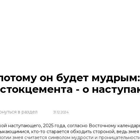
потому он будет мудрым
стокцемента - о наступ
рнуться в раздел
31.12.2024
кой наступающего, 2025 года, согласно Восточному календарю
ыкающимися, кто-то старается обходить стороной, ведь змея
логии змея считается символом мудрости и проницательност