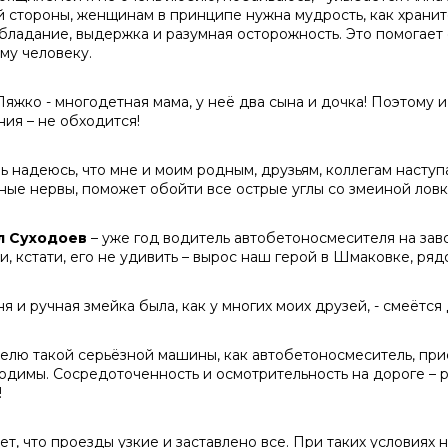
й стороны, женщинам в принципе нужна мудрость, как храните
бладание, выдержка и разумная осторожность. Это помогает 
му человеку.
яжко - многодетная мама, у неё два сына и дочка! Поэтому и 
ния – не обходится!
нь надеюсь, что мне и моим родным, друзьям, коллегам насту
ные нервы, поможет обойти все острые углы со змеиной ловко
л Суходоев
– уже год водитель автобетоносмесителя на зав
, кстати, его не удивить – вырос наш герой в Шмаковке, рядо
ня и ручная змейка была, как у многих моих друзей, - смеётс
елю такой серьёзной машины, как автобетоносмеситель, п
одимы. Сосредоточенность и осмотрительность на дороге – р
!
ет, что проезды узкие и заставлено все. При таких условиях 