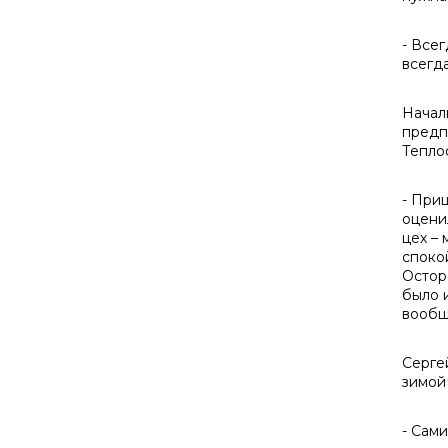
- Все
всегд
Начал
предп
Тепло
- При
оцени
цех –
споко
Остор
было 
вообщ
Серге
зимой
- Сами