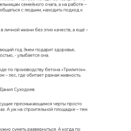
льницам семейного очага, а на работе –
общаться с людьми, находить подход к
в личной жизни без этих качеств, а ещё –
пающий год Змеи подарит здоровье,
стью, - улыбается она.
оде по производству бетона «Трилитон».
м – лес, где обитает разная живность.
я Данил Суходоев.
рисущие пресмыкающимся черты просто
аз. А уж на строительной площадке – тем
нужно суметь развернуться. А когда по