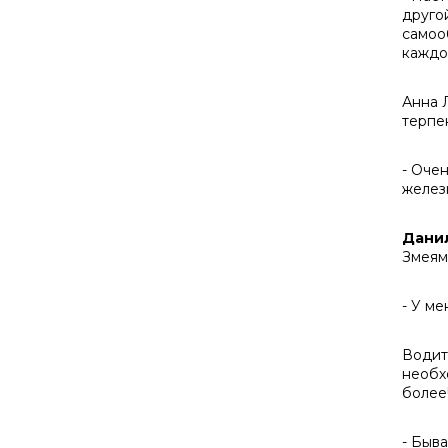
друго
самоо
каждо
Анна Л
терпе
- Оче
желез
Дани
Змеями
- У ме
Водит
необх
более
- Быва