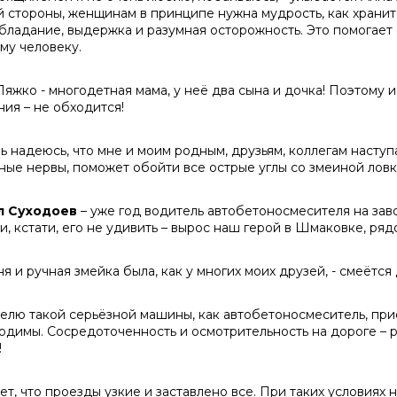
й стороны, женщинам в принципе нужна мудрость, как храните
бладание, выдержка и разумная осторожность. Это помогает 
му человеку.
яжко - многодетная мама, у неё два сына и дочка! Поэтому и 
ния – не обходится!
нь надеюсь, что мне и моим родным, друзьям, коллегам насту
ные нервы, поможет обойти все острые углы со змеиной ловко
л Суходоев
– уже год водитель автобетоносмесителя на зав
, кстати, его не удивить – вырос наш герой в Шмаковке, рядо
ня и ручная змейка была, как у многих моих друзей, - смеётс
елю такой серьёзной машины, как автобетоносмеситель, п
одимы. Сосредоточенность и осмотрительность на дороге – р
!
ет, что проезды узкие и заставлено все. При таких условиях 