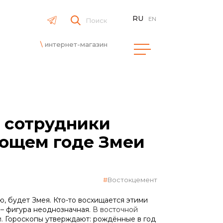
RU
EN
Поиск
интернет-магазин
: сотрудники
ающем годе Змеи
Востокцемент
, будет Змея. Кто-то восхищается этими
 – фигура неоднозначная.
В восточной
и.
Гороскопы утверждают: рождённые в год