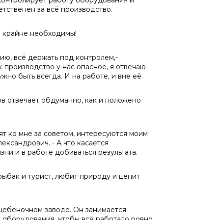
Контролирует работу оборудования и
етственен за всё производство.
и крайне необходимы!
ию, всё держать под контролем,-
 производство у нас опасное, я отвечаю
жно быть всегда. И на работе, и вне её.
ов отвечает обдуманно, как и положено
ят ко мне за советом, интересуются моим
лександрович. - А что касается
зни и в работе добиваться результата.
рыбак и турист, любит природу и ценит
щебёночном заводе. Он занимается
 оборудования, чтобы всё работало ровно