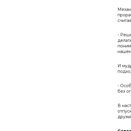
Механ
прора
счита
- Реш
делат
поним
нашем
И муд
подход
- Особ
без о
В нас
отпус
друзь