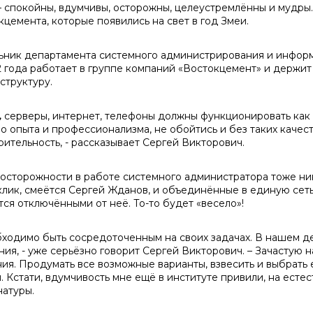
– спокойны, вдумчивы, осторожны, целеустремлённы и мудры.
кцемента, которые появились на свет в год Змеи.
ьник департамента системного администрирования и инфо
2 года работает в группе компаний «Востокцемент» и держ
структуру.
,
серверы, интернет, телефоны должны функционировать как ч
о опыта и профессионализма, не обойтись и без таких качест
рительность, - рассказывает Сергей Викторович.
 осторожности в работе системного администратора тоже н
клик, смеётся Сергей Жданов, и объединённые в единую сет
тся отключёнными от неё. То-то будет «весело»!
бходимо быть сосредоточенным на своих задачах. В нашем де
ния, - уже серьёзно говорит Сергей Викторович. – Зачастую 
ия. Продумать все возможные варианты, взвесить и выбрать 
. Кстати, вдумчивость мне ещё в институте привили, на есте
натуры.