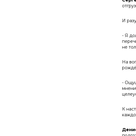
Серг
отгру
И раз
- Я д
переч
не тол
На во
рождё
- Ощу
мнение
целеус
К нас
каждо
Дени
подго