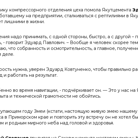
ику компрессорного отделения цеха помола Якутцемента
Э
ботавшему на предприятии, сталкиваться с рептилиями в Якут
ет лишними в жизни.
ения надо принимать, с одной стороны, быстро, а с другой – 
ь, - говорит Эдуард Павлович. – Вообще я человек скорее те
аю, что собранность и осмотрительность, а главное, полученн
 деле.
рость нужна, уверен Эдуард Ковтуненко, чтобы правильно ра
 и работать на результат.
енно во время навигации, - подчёркивает он. — Это у нас на
пыта и технической грамотности не обойтись.
тупающем году Змеи (кстати, настоящую живую змею нашему 
ка в Приморском крае и повторить эту встречу он не хотел б
ям и родным мирного неба над головой и здоровья.