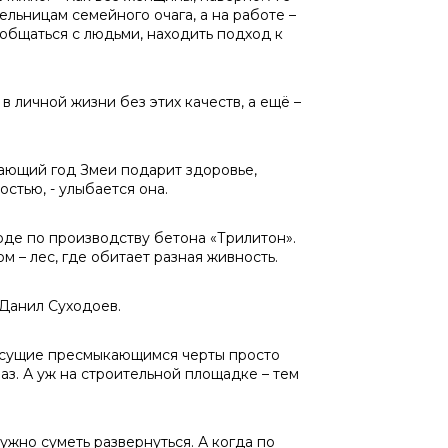
льницам семейного очага, а на работе –
общаться с людьми, находить подход к
в личной жизни без этих качеств, а ещё –
пающий год Змеи подарит здоровье,
стью, - улыбается она.
оде по производству бетона «Трилитон».
м – лес, где обитает разная живность.
я Данил Суходоев.
рисущие пресмыкающимся черты просто
аз. А уж на строительной площадке – тем
нужно суметь развернуться. А когда по