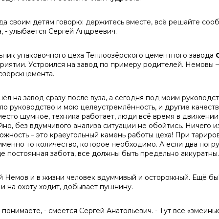
гда своим детям говорю: держитесь вместе, всё решайте сооб
а, - улыбается Сергей Андреевич.
ьник упаковочного цеха Теплоозёрского цементного завода
риятии. Устроился на завод по примеру родителей. Немовы –
озёрскцемента.
шёл на завод сразу после вуза, а сегодня под моим руководст
ло руководство и мою целеустремлённость, и другие качеств
 место шумное, техника работает, люди всё время в движени
йно, без вдумчивого анализа ситуации не обойтись. Ничего и
ожность – это краеугольный камень работы цеха! При тариро
именно то количество, которое необходимо. А если два погр
е постоянная забота, все должны быть предельно аккуратны. 
й Немов и в жизни человек вдумчивый и осторожный. Ещё бы!
 и на охоту ходит, добывает пушнину.
 понимаете, - смеётся Сергей Анатольевич. - Тут все «змеины