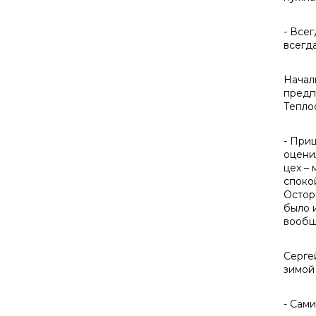
- Все
всегд
Начал
предп
Тепло
- При
оцени
цех –
споко
Остор
было 
вообщ
Серге
зимой
- Сами