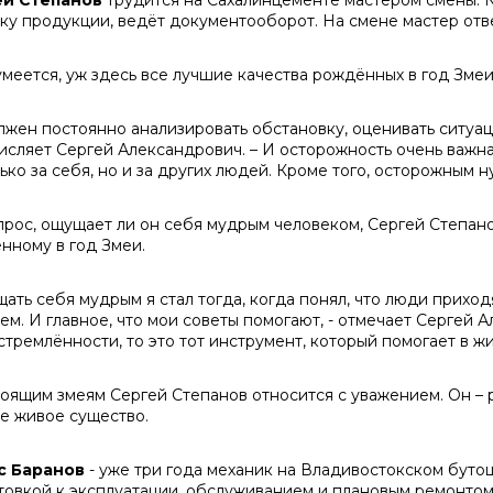
ей Степанов
трудится на Сахалинцементе мастером смены. 
зку продукции, ведёт документооборот. На смене мастер отв
умеется, уж здесь все лучшие качества рождённых в год Зме
олжен постоянно анализировать обстановку, оценивать ситуац
исляет Сергей Александрович. – И осторожность очень важна:
ько за себя, но и за других людей. Кроме того, осторожным ну
прос, ощущает ли он себя мудрым человеком, Сергей Степан
нному в год Змеи.
щать себя мудрым я стал тогда, когда понял, что люди приход
м. И главное, что мои советы помогают, - отмечает Сергей А
тремлённости, то это тот инструмент, который помогает в жи
тоящим змеям Сергей Степанов относится с уважением. Он – 
е живое существо.
с Баранов
- уже три года механик на Владивостокском буто
товкой к эксплуатации, обслуживанием и плановым ремонтом