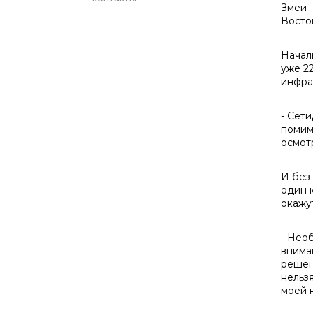
Змеи 
Восто
Начал
уже 2
инфра
- Сети
помим
осмот
И без
один 
окажу
- Нео
внима
решен
нельзя
моей 