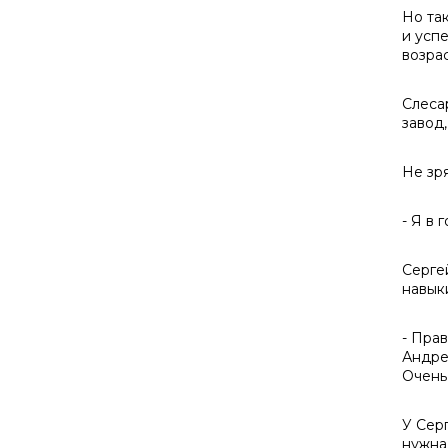
Но так
и успе
возра
Слеса
завод
Не зр
- Я в 
Серге
навыки
- Пра
Андрее
Очень
У Сер
нужна