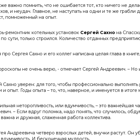
же важно помнить, что не ошибается тот, кто ничего не дела
хов, и неудач. Главное, не наступать на одни и те же грабли 
ст, помноженный на опыт.
рь-ремонтник котельных установок
Сергей Сахно
на Спасскц
, по сути, только строился. Количество отданных предприяти
я про Сергея Сахно и его коллег написана целая глава в книг
гороскопы не очень верю, - отмечает Сергей Андреевич. – Но 
й Сахно уверен: для того, чтобы профессионально выполнять
 и опыт. Годы опыта – то, что, наверное, и именуется в итоге
вильная неторопливость, или вдумчивость, – это важнейшая ч
вич. – Если вдруг поломка, надо понять, что случилось, обду
 важна и дружная, слаженная работа коллектива.
гея Андреевича четверо взрослых детей, внучки растут. Он у
 вдумчивость. И бесконечная мудрость.