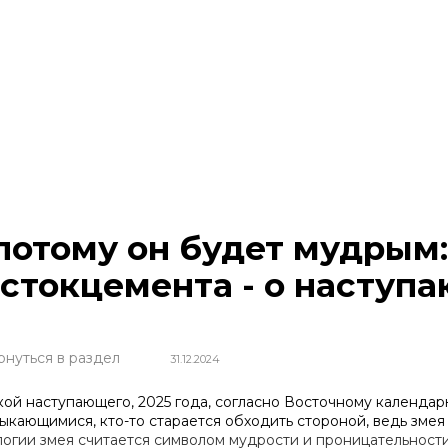
потому он будет мудрым
стокцемента - о наступ
рнуться в раздел
31.12.2024
кой наступающего, 2025 года, согласно Восточному календарю
ыкающимися, кто-то старается обходить стороной, ведь змея
логии змея считается символом мудрости и проницательност