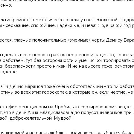
ренно.
лектив ремонтно-механического цеха у нас небольшой, но др
ы - серьёзные, спокойные, надёжные, и неважно, в какой год 
еется, главные положительные «змеиные» черты Денису Бара
ы делать всё с первого раза качественно и надёжно, - расска
е работаем, тут без осторожности и умения контролировать 
ки безопасности просто никак. И не на высоте тоже, осмотри
водстве.
зни Денис Баранов тоже очень обстоятельный – то ли работа 
стины во всех этих гороскопах, в которые он, если честно, не
лет офис-менеджером на Дробильно-сортировочном заводе 
т, что в день Анна Владиславовна до полусотни звонков при
вой, доброжелательной. Мудрой!
тоящих змей я не очень люблю, побаиваюсь, - улыбается Анна 