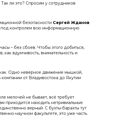
 Так ли это? Спросим у сотрудников
рмационной безопасности
Сергей Жданов
ит под контролем всю информационную
асы – без сбоев. Чтобы этого добиться,
в, как вдумчивость, внимательность и
икак. Одно неверное движение мышкой,
ь компании от Владивостока до Якутии
ле мелочей не бывает, всё требует
нам приходится находить нетривиальные
единственно верный. С бухты-барахты тут
ственно-научном факультете, это уже часть