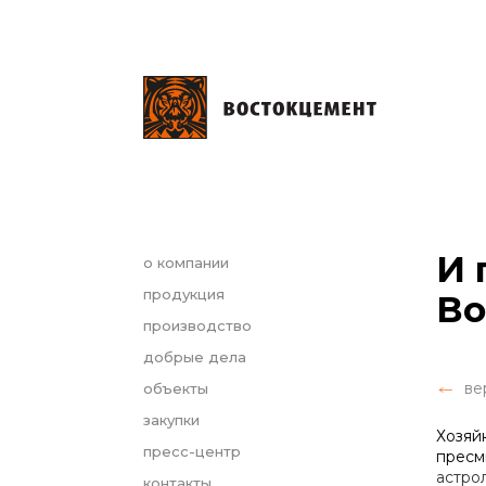
И 
о компании
продукция
Во
производство
добрые дела
ве
объекты
закупки
Хозяй
пресс-центр
пресм
астро
контакты