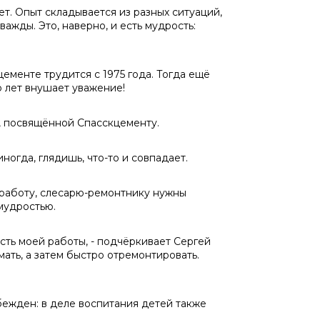
ет. Опыт складывается из разных ситуаций,
дважды. Это, наверно, и есть мудрость:
ементе трудится с 1975 года. Тогда ещё
ю лет внушает уважение!
е, посвящённой Спасскцементу.
иногда, глядишь, что-то и совпадает.
 работу, слесарю-ремонтнику нужны
 мудростью.
асть моей работы, - подчёркивает Сергей
мать, а затем быстро отремонтировать.
бежден: в деле воспитания детей также