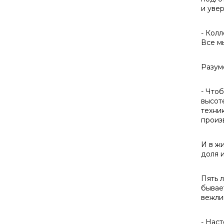
и уве
- Кол
Все м
Разум
- Чтоб
высот
техни
произ
И в жи
доля и
Пять 
бывае
вежли
- Нас