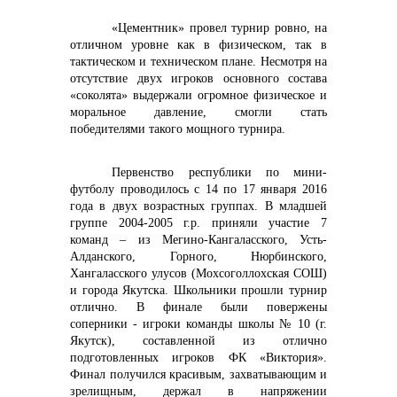
«Цементник» провел турнир ровно, на
отличном уровне как в физическом, так в
тактическом и техническом плане. Несмотря на
отсутствие двух игроков основного состава
«соколята» выдержали огромное физическое и
моральное давление, смогли стать
победителями такого мощного турнира.
Первенство республики по мини-
футболу проводилось с 14 по 17 января 2016
года в двух возрастных группах. В младшей
группе 2004-2005 г.р. приняли участие 7
команд – из Мегино-Кангаласского, Усть-
Алданского, Горного, Нюрбинского,
Хангаласского улусов (Мохсоголлохская СОШ)
и города Якутска. Школьники прошли турнир
отлично. В финале были повержены
соперники - игроки команды школы № 10 (г.
Якутск), составленной из отлично
подготовленных игроков ФК «Виктория».
Финал получился красивым, захватывающим и
зрелищным, держал в напряжении