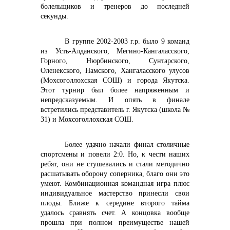
болельщиков и тренеров до последней
секунды.
В группе 2002-2003 г.р. было 9 команд
из Усть-Алданского, Мегино-Кангаласского,
Горного, Нюрбинского, Сунтарского,
Оленекского, Намского, Хангаласского улусов
(Мохсоголлохская СОШ) и города Якутска.
Этот турнир был более напряженным и
непредсказуемым. И опять в финале
встретились представитель г. Якутска (школа №
31) и Мохсоголлохская СОШ.
Более удачно начали финал столичные
спортсмены и повели 2:0. Но, к чести наших
ребят, они не стушевались и стали методично
расшатывать оборону соперника, благо они это
умеют. Комбинационная командная игра плюс
индивидуальное мастерство принесли свои
плоды. Ближе к середине второго тайма
удалось сравнять счет. А концовка вообще
прошла при полном преимуществе нашей