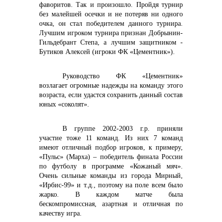
фаворитов. Так и произошло. Пройдя турнир
без малейшей осечки и не потеряв ни одного
очка, он стал победителем данного турнира.
Лучшим игроком турнира признан Добрынин-
+7 (423) 234 50 50
Гильдебрант Степа, а лучшим защитником -
Бутиков Алексей (игроки ФК «Цементник»).
Руководство ФК «Цементник»
возлагает огромные надежды на команду этого
возраста, если удастся сохранить данный состав
info@vostokcement.ru
юных «соколят».
В группе 2002-2003 г.р. приняли
участие тоже 11 команд. Из них 7 команд
имеют отличный подбор игроков, к примеру,
«Пульс» (Марха) – победитель финала России
по футболу в программе «Кожаный мяч».
Очень сильные команды из города Мирный,
«Ирбис-99» и т.д., поэтому на поле всем было
жарко. В каждом
матче была
бескомпромиссная, азартная и отличная по
качеству игра.