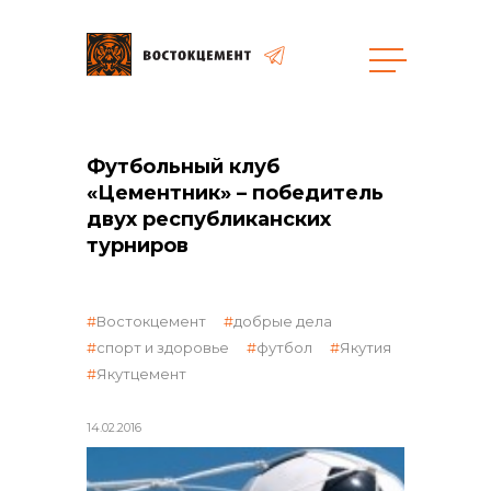
общая информация
Футбольный клуб
«Цементник» – победитель
двух республиканских
турниров
объявленные закупки
Востокцемент
добрые дела
спорт и здоровье
футбол
Якутия
Якутцемент
14.02.2016
реализация неликвидов