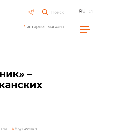
RU
EN
Поиск
интернет-магазин
ник» –
канских
утия
Якутцемент