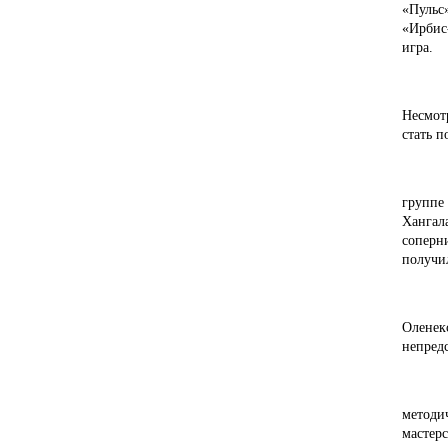
«Пульс
«Ирбис
игра.
Несмот
стать 
группе
Хангал
соперн
получи
Оленек
непред
методи
мастер