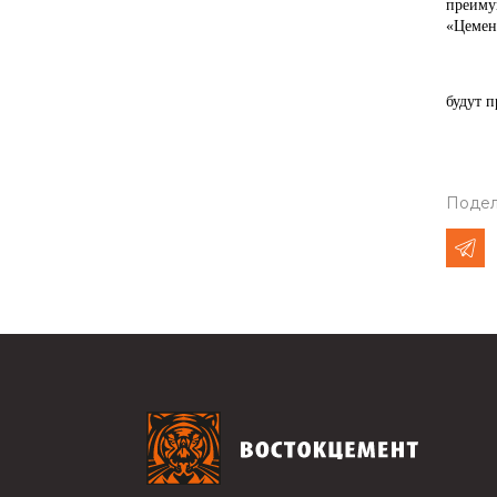
преиму
«Цемен
будут 
Подел