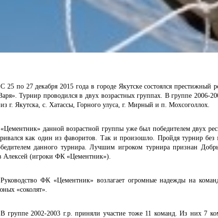
С 25 по 27 декабря 2015 года в городе Якутске состоялся престижный
аря». Турнир проводился в двух возрастных группах. В группе 2006-20
из г. Якутска, с. Хатассы, Горного улуса, г. Мирный и п. Мохсоголлох.
«Цементник» данной возрастной группы уже был победителем двух рес
тривался как один из фаворитов. Так и произошло. Пройдя турнир без 
обедителем данного турнира. Лучшим игроком турнира признан Добр
в Алексей (игроки ФК «Цементник»).
Руководство ФК «Цементник» возлагает огромные надежды на команду
юных «соколят».
В группе 2002-2003 г.р. приняли участие тоже 11 команд. Из них 7 к