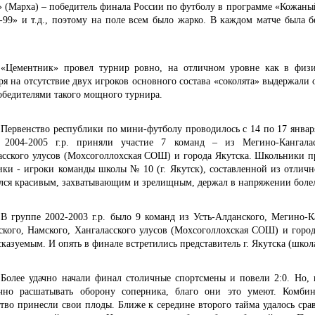
» (Марха) – победитель финала России по футболу в программе «Кожаны
-99» и т.д., поэтому на поле всем было жарко. В каждом
матче была б
«Цементник» провел турнир ровно, на отличном уровне как в физич
ря на отсутствие двух игроков основного состава «соколята» выдержали 
победителями такого мощного турнира.
Первенство республики по мини-футболу проводилось с 14 по 17 январ
 2004-2005 г.р. приняли участие 7 команд – из Мегино-Кангаласс
асского улусов (Мохсоголлохская СОШ) и города Якутска. Школьники 
ики - игроки команды школы № 10 (г. Якутск), составленной из отли
лся красивым, захватывающим и зрелищным, держал в напряжении болел
В группе 2002-2003 г.р. было 9 команд из Усть-Алданского, Мегино-К
ского, Намского, Хангаласского улусов (Мохсоголлохская СОШ) и горо
сказуемым. И опять в финале встретились представитель г. Якутска (шк
Более удачно начали финал столичные спортсмены и повели 2:0. Но, 
чно расшатывать оборону соперника, благо они это умеют. Комби
ство принесли свои плоды. Ближе к середине второго тайма удалось ср