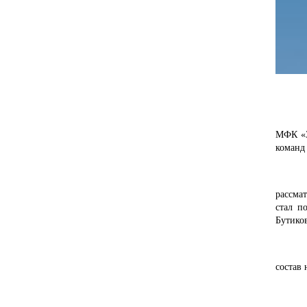
МФК «З
команд 
рассма
стал п
Бутико
состав 