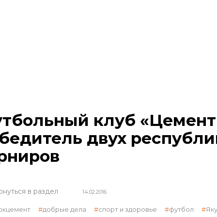
тбольный клуб «Цемент
бедитель двух республи
рниров
рнуться в раздел
14.02.2016
окцемент
добрые дела
спорт и здоровье
футбол
Як