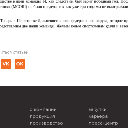
ществе нашей команды. И, как следствие, был забит победный гол. Пос
тник» (МСОШ) не было предела, так как уже три года мы не выигрывали
Теперь в Первенстве Дальневосточного федерального округа, которое про
представлены две наши команды. Желаем юным спортсменам удачи и везени
иться статьей
о компании
закупки
продукция
карьера
производство
пресс-центр