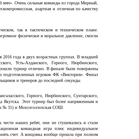
й мяч». Очень сильные команды из города Мирный,
ескомпромиссная, азартная и отличная по качеству
еском, так в тактическом и техническом плане.
огромное физическое и моральное давление, смогли
я 2016 года в двух возрастных группах. В младшей
кого, Усть-Алданского, Горного, Нюрбинского,
прошли турнир отлично. В финале были повержены
чно подготовленных игроков ФК «Виктория». Финал
ьщиков и тренеров до последней секунды.
ангаласского, Горного, Нюрбинского, Сунтарского,
да Якутска. Этот турнир был более напряженным и
ола № 31) и Мохсоголлохская СОШ.
к чести наших ребят, они не стушевались и стали
национная командная игра плюс индивидуальное
авнять счет. А концовка вообще прошла при полном