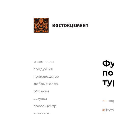
Фу
о компании
продукция
по
производство
ту
добрые дела
объекты
закупки
ве
пресс-центр
Вост
контакты