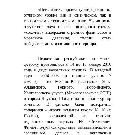
«Цементник» провел турнир ровно, на
отличном уровне как в физическом, так в
тактическом и техническом плане. Несмотря на
отсутствие двух игроков основного состава
«соколята» выдержали огромное физическое и
моральное давление, смогли стать
победителями такого мощного турнира.
Первенство республики по мини-
футболу проводилось с 14 по 17 января 2016
года в двух возрастных группах. В младшей
группе 2004-2005 г.р. приняли участие 7
команд – из Мегино-Кангаласского, Усть-
Алданского, Горного, Нюрбинского,
Хангаласского улусов (Мохсоголлохская СОШ)
и города Якутска. Школьники прошли турнир
отлично. В финале были повержены
соперники - игроки команды школы № 10 (г.
Якутск), составленной из отлично
подготовленных игроков ФК «Виктория».
Финал получился красивым, захватывающим и
зрелищным, держал в напряжении