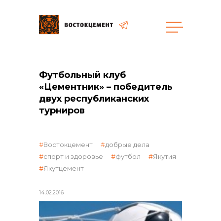
общая информация
Футбольный клуб
«Цементник» – победитель
двух республиканских
турниров
объявленные закупки
Востокцемент
добрые дела
спорт и здоровье
футбол
Якутия
Якутцемент
14.02.2016
реализация неликвидов