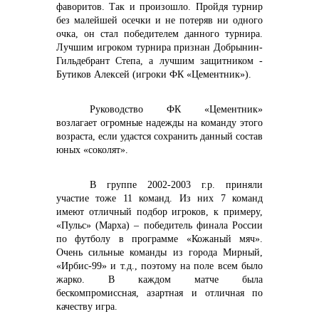
фаворитов. Так и произошло. Пройдя турнир
без малейшей осечки и не потеряв ни одного
очка, он стал победителем данного турнира.
Лучшим игроком турнира признан Добрынин-
+7 (423) 234 50 50
Гильдебрант Степа, а лучшим защитником -
Бутиков Алексей (игроки ФК «Цементник»).
Руководство ФК «Цементник»
возлагает огромные надежды на команду этого
возраста, если удастся сохранить данный состав
info@vostokcement.ru
юных «соколят».
В группе 2002-2003 г.р. приняли
участие тоже 11 команд. Из них 7 команд
имеют отличный подбор игроков, к примеру,
«Пульс» (Марха) – победитель финала России
по футболу в программе «Кожаный мяч».
Очень сильные команды из города Мирный,
«Ирбис-99» и т.д., поэтому на поле всем было
жарко. В каждом
матче была
бескомпромиссная, азартная и отличная по
качеству игра.