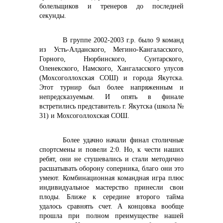
болельщиков и тренеров до последней
секунды.
В группе 2002-2003 г.р. было 9 команд
из Усть-Алданского, Мегино-Кангаласского,
Горного, Нюрбинского, Сунтарского,
Оленекского, Намского, Хангаласского улусов
(Мохсоголлохская СОШ) и города Якутска.
Этот турнир был более напряженным и
непредсказуемым. И опять в финале
встретились представитель г. Якутска (школа №
31) и Мохсоголлохская СОШ.
Более удачно начали финал столичные
спортсмены и повели 2:0. Но, к чести наших
ребят, они не стушевались и стали методично
расшатывать оборону соперника, благо они это
умеют. Комбинационная командная игра плюс
индивидуальное мастерство принесли свои
плоды. Ближе к середине второго тайма
удалось сравнять счет. А концовка вообще
прошла при полном преимуществе нашей