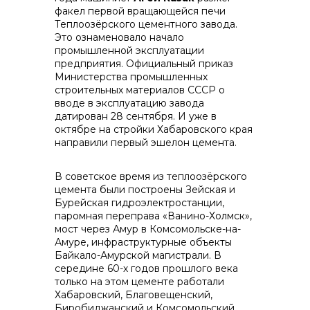
факел первой вращающейся печи
Теплоозёрского цементного завода.
контакты отдела закупок
Это ознаменовало начало
промышленной эксплуатации
предприятия. Официальный приказ
Министерства промышленных
строительных материалов СССР о
вводе в эксплуатацию завода
датирован 28 сентября. И уже в
октябре на стройки Хабаровского края
направили первый эшелон цемента.
Контакты
В советское время из теплоозёрского
цемента были построены Зейская и
Бурейская гидроэлектростанции,
паромная переправа «Ванино-Холмск»,
мост через Амур в Комсомольске-на-
Амуре, инфраструктурные объекты
+7 (423) 234 50 50
Байкало-Амурской магистрали. В
середине 60-х годов прошлого века
только на этом цементе работали
Хабаровский, Благовещенский,
Биробиджанский и Комсомольский