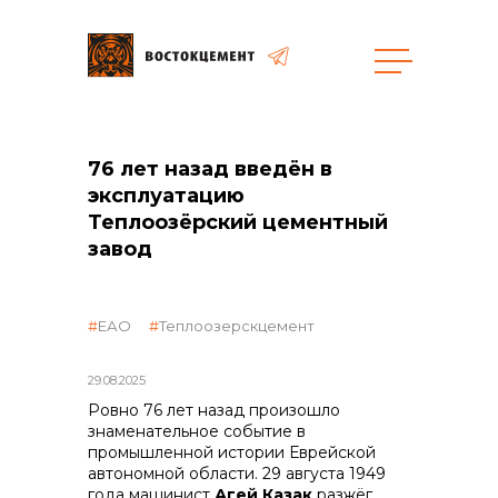
Закупки
76 лет назад введён в
эксплуатацию
общая информация
Теплоозёрский цементный
завод
объявленные закупки
ЕАО
Теплоозерскцемент
29.08.2025
Ровно 76 лет назад произошло
реализация неликвидов
знаменательное событие в
промышленной истории Еврейской
автономной области. 29 августа 1949
года машинист
Агей Казак
разжёг