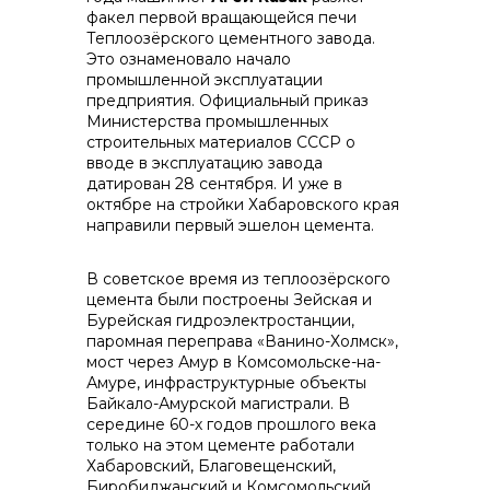
факел первой вращающейся печи
Теплоозёрского цементного завода.
контакты отдела закупок
Это ознаменовало начало
промышленной эксплуатации
предприятия. Официальный приказ
Министерства промышленных
строительных материалов СССР о
вводе в эксплуатацию завода
датирован 28 сентября. И уже в
октябре на стройки Хабаровского края
направили первый эшелон цемента.
Контакты
В советское время из теплоозёрского
цемента были построены Зейская и
Бурейская гидроэлектростанции,
паромная переправа «Ванино-Холмск»,
мост через Амур в Комсомольске-на-
Амуре, инфраструктурные объекты
+7 (423) 234 50 50
Байкало-Амурской магистрали. В
середине 60-х годов прошлого века
только на этом цементе работали
Хабаровский, Благовещенский,
Биробиджанский и Комсомольский