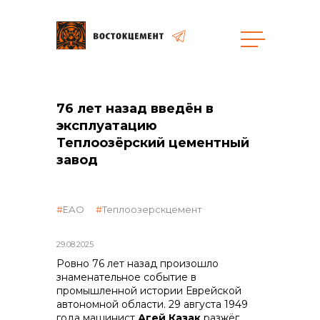
Закупки
76 лет назад введён в
эксплуатацию
общая информация
Теплоозёрский цементный
завод
объявленные закупки
ЕАО
Теплоозерскцемент
29.08.2025
Ровно 76 лет назад произошло
реализация неликвидов
знаменательное событие в
промышленной истории Еврейской
автономной области. 29 августа 1949
года машинист
Агей Казак
разжёг