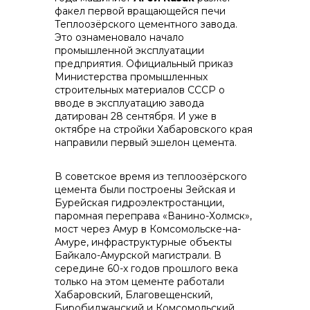
факел первой вращающейся печи
Теплоозёрского цементного завода.
контакты отдела закупок
Это ознаменовало начало
промышленной эксплуатации
предприятия. Официальный приказ
Министерства промышленных
строительных материалов СССР о
вводе в эксплуатацию завода
датирован 28 сентября. И уже в
октябре на стройки Хабаровского края
направили первый эшелон цемента.
Контакты
В советское время из теплоозёрского
цемента были построены Зейская и
Бурейская гидроэлектростанции,
паромная переправа «Ванино-Холмск»,
мост через Амур в Комсомольске-на-
Амуре, инфраструктурные объекты
+7 (423) 234 50 50
Байкало-Амурской магистрали. В
середине 60-х годов прошлого века
только на этом цементе работали
Хабаровский, Благовещенский,
Биробиджанский и Комсомольский