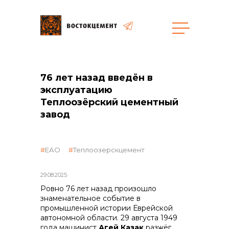
Закупки
76 лет назад введён в
эксплуатацию
общая информация
Теплоозёрский цементный
завод
объявленные закупки
ЕАО
Теплоозерскцемент
29.08.2025
Ровно 76 лет назад произошло
реализация неликвидов
знаменательное событие в
промышленной истории Еврейской
автономной области. 29 августа 1949
года машинист
Агей Казак
разжёг