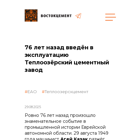
Закупки
76 лет назад введён в
эксплуатацию
общая информация
Теплоозёрский цементный
завод
объявленные закупки
ЕАО
Теплоозерскцемент
29.08.2025
Ровно 76 лет назад произошло
реализация неликвидов
знаменательное событие в
промышленной истории Еврейской
автономной области. 29 августа 1949
года машинист
Агей Казак
разжёг