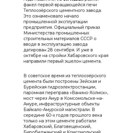
факел первой вращающейся печи
Теплоозёрского цементного завода.
контакты отдела закупок
Это ознаменовало начало
промышленной эксплуатации
предприятия. Официальный приказ
Министерства промышленных
строительных материалов СССР о
вводе в эксплуатацию завода
датирован 28 сентября. И уже в
октябре на стройки Хабаровского края
направили первый эшелон цемента.
Контакты
В советское время из теплоозёрского
цемента были построены Зейская и
Бурейская гидроэлектростанции,
паромная переправа «Ванино-Холмск»,
мост через Амур в Комсомольске-на-
Амуре, инфраструктурные объекты
+7 (423) 234 50 50
Байкало-Амурской магистрали. В
середине 60-х годов прошлого века
только на этом цементе работали
Хабаровский, Благовещенский,
Биробиджанский и Комсомольский